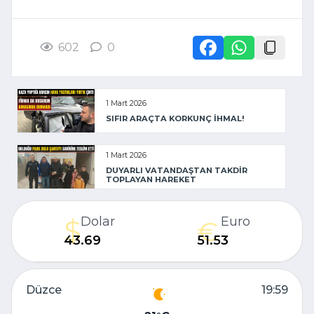
602
0
1 Mart 2026
SIFIR ARAÇTA KORKUNÇ İHMAL!
1 Mart 2026
DUYARLI VATANDAŞTAN TAKDİR
TOPLAYAN HAREKET
Dolar
Euro
43.69
51.53
Düzce
19:59