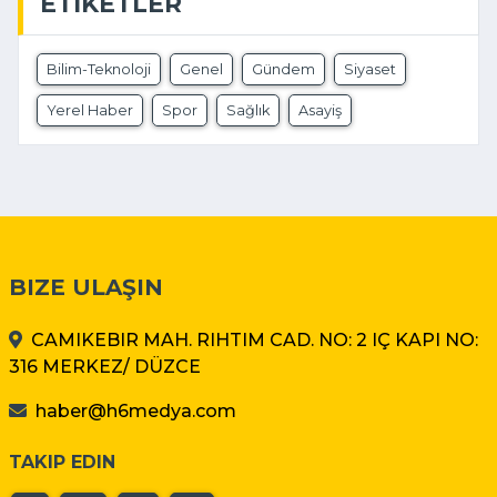
ETIKETLER
Bilim-Teknoloji
Genel
Gündem
Siyaset
Yerel Haber
Spor
Sağlık
Asayiş
BIZE ULAŞIN
CAMIKEBIR MAH. RIHTIM CAD. NO: 2 IÇ KAPI NO:
316 MERKEZ/ DÜZCE
haber@h6medya.com
TAKIP EDIN