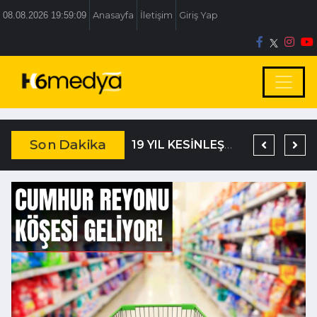
08.08.2026 19:59:09
Anasayfa
İletişim
Giriş Yap
Son Dakika
TEM’DE KORKUNÇ KAZA
DAĞISTANLI’DAN, ÖZLÜ’NÜN OTOGAR KARARINA SERT TEPKİ
19 YIL KESİNLEŞMİŞ HAPİS CEZASIYLA ARANIYORDU