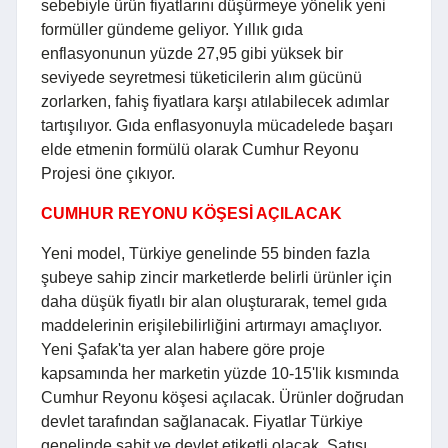
sebebiyle ürün fiyatlarını düşürmeye yönelik yeni
formüller gündeme geliyor. Yıllık gıda
enflasyonunun yüzde 27,95 gibi yüksek bir
seviyede seyretmesi tüketicilerin alım gücünü
zorlarken, fahiş fiyatlara karşı atılabilecek adımlar
tartışılıyor. Gıda enflasyonuyla mücadelede başarı
elde etmenin formülü olarak Cumhur Reyonu
Projesi öne çıkıyor.
CUMHUR REYONU KÖŞESİ AÇILACAK
Yeni model, Türkiye genelinde 55 binden fazla
şubeye sahip zincir marketlerde belirli ürünler için
daha düşük fiyatlı bir alan oluşturarak, temel gıda
maddelerinin erişilebilirliğini artırmayı amaçlıyor.
Yeni Şafak'ta yer alan habere göre proje
kapsamında her marketin yüzde 10-15'lik kısmında
Cumhur Reyonu köşesi açılacak. Ürünler doğrudan
devlet tarafından sağlanacak. Fiyatlar Türkiye
genelinde sabit ve devlet etiketli olacak. Satışı