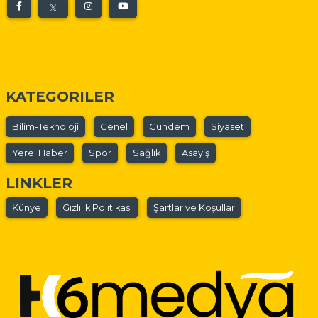
KATEGORILER
Bilim-Teknoloji
Genel
Gündem
Siyaset
Yerel Haber
Spor
Sağlık
Asayiş
LINKLER
Künye
Gizlilik Politikası
Şartlar ve Koşullar