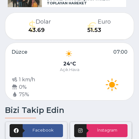
TOPLAYAN HAREKET
Dolar
Euro
43.69
51.53
Düzce
07:00
24
C
Açık Hava
1 km/h
0%
75%
Bizi Takip Edin
Facebook
İnstagram