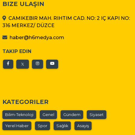
BIZE ULAŞIN
CAMIKEBIR MAH. RIHTIM CAD. NO: 2 IÇ KAPI NO:
316 MERKEZ/ DÜZCE
haber@h6medya.com
TAKIP EDIN
KATEGORILER
Bilim-Teknoloji
Genel
Gündem
Siyaset
Yerel Haber
Spor
Sağlık
Asayiş