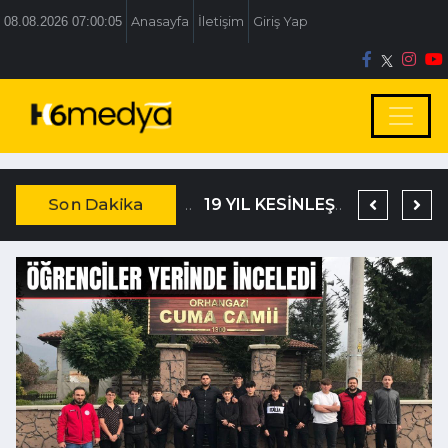
08.08.2026 07:00:06
Anasayfa
İletişim
Giriş Yap
Son Dakika
TEM’DE KORKUNÇ KAZA
DAĞISTANLI’DAN, ÖZLÜ’NÜN OTOGAR KARARINA SERT TEPKİ
19 YIL KESİNLEŞMİŞ HAPİS CEZASIYLA ARANIYORDU