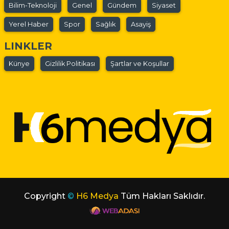
Bilim-Teknoloji
Genel
Gündem
Siyaset
Yerel Haber
Spor
Sağlık
Asayiş
LINKLER
Künye
Gizlilik Politikası
Şartlar ve Koşullar
Copyright
©
H6 Medya
Tüm Hakları Saklıdır.