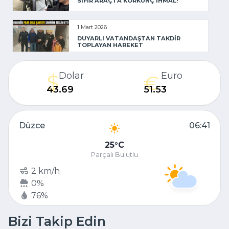
SIFIR ARAÇTA KORKUNÇ İHMAL!
1 Mart 2026
DUYARLI VATANDAŞTAN TAKDİR
TOPLAYAN HAREKET
Dolar
Euro
43.69
51.53
Düzce
06:41
25
C
Parçalı Bulutlu
2 km/h
0%
76%
Bizi Takip Edin