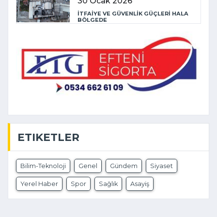
30 Ocak 2026
İTFAİYE VE GÜVENLİK GÜÇLERİ HALA
BÖLGEDE
ETIKETLER
Bilim-Teknoloji
Genel
Gündem
Siyaset
Yerel Haber
Spor
Sağlık
Asayiş