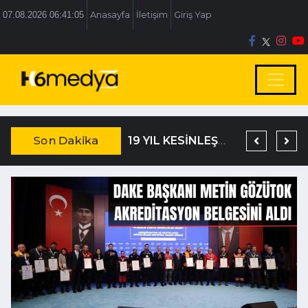
07.08.2026 06:41:06
Anasayfa
İletişim
Giriş Yap
Son Dakika
TEM’DE KORKUNÇ KAZA
DAĞISTANLI’DAN, ÖZLÜ’NÜN OTOGAR KARARINA SERT TEPKİ
19 YIL KESİNLEŞMİŞ HAPİS CEZASIYLA ARANIYORDU