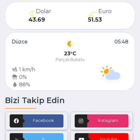
Dolar
Euro
43.69
51.53
Düzce
05:48
23
C
Parçalı Bulutlu
1 km/h
0%
88%
Bizi Takip Edin
Facebook
İnstagram
X
Youtube