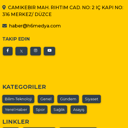
CAMIKEBIR MAH. RIHTIM CAD. NO: 2 IÇ KAPI NO:
316 MERKEZ/ DÜZCE
haber@h6medya.com
TAKIP EDIN
KATEGORILER
Bilim-Teknoloji
Genel
Gündem
Siyaset
Yerel Haber
Spor
Sağlık
Asayiş
LINKLER