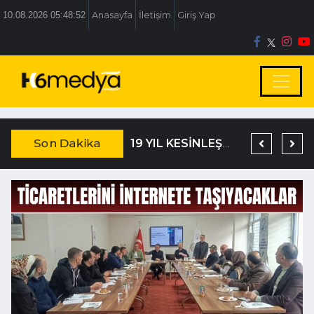
10.08.2026 05:48:52
Anasayfa
İletişim
Giriş Yap
Son Dakika
TEM’DE KORKUNÇ KAZA
DAĞISTANLI’DAN, ÖZLÜ’NÜN OTOGAR KARARINA SERT TEPKİ
19 YIL KESİNLEŞMİŞ HAPİS CEZASIYLA ARANIYORDU