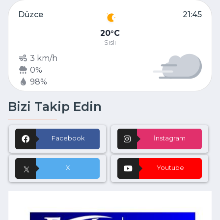
Düzce
21:45
20
C
Sisli
3 km/h
0%
98%
Bizi Takip Edin
Facebook
İnstagram
X
Youtube