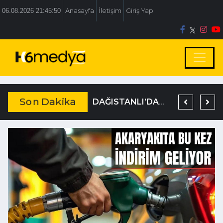
06.08.2026 21:45:50
Anasayfa
İletişim
Giriş Yap
Son Dakika
BOLU BELEDİYESİ’NE İRTİKAP OPERASYONU
TEM’DE KORKUNÇ KAZA
DAĞISTANLI’DAN, ÖZLÜ’NÜN OTOGAR KARARINA SERT TEPKİ