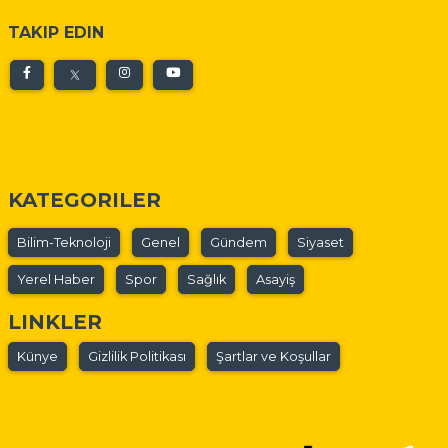
TAKIP EDIN
KATEGORILER
Bilim-Teknoloji
Genel
Gündem
Siyaset
Yerel Haber
Spor
Sağlık
Asayiş
LINKLER
Künye
Gizlilik Politikası
Şartlar ve Koşullar