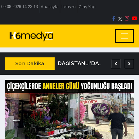
09.08.2026 14:23:14
Anasayfa
İletişim
Giriş Yap
Son Dakika
BOLU BELEDİYESİ’NE İRTİKAP OPERASYONU
TEM’DE KORKUNÇ KAZA
DAĞISTANLI’DAN, ÖZLÜ’NÜN OTOGAR KARARINA SERT TEPKİ