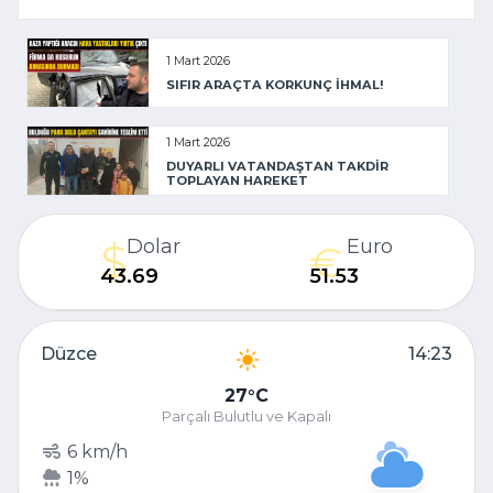
1 Mart 2026
SIFIR ARAÇTA KORKUNÇ İHMAL!
1 Mart 2026
DUYARLI VATANDAŞTAN TAKDİR
TOPLAYAN HAREKET
Dolar
Euro
43.69
51.53
Düzce
14:23
27
C
Parçalı Bulutlu ve Kapalı
6 km/h
1%