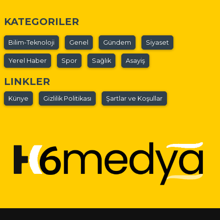
KATEGORILER
Bilim-Teknoloji
Genel
Gündem
Siyaset
Yerel Haber
Spor
Sağlık
Asayiş
LINKLER
Künye
Gizlilik Politikası
Şartlar ve Koşullar