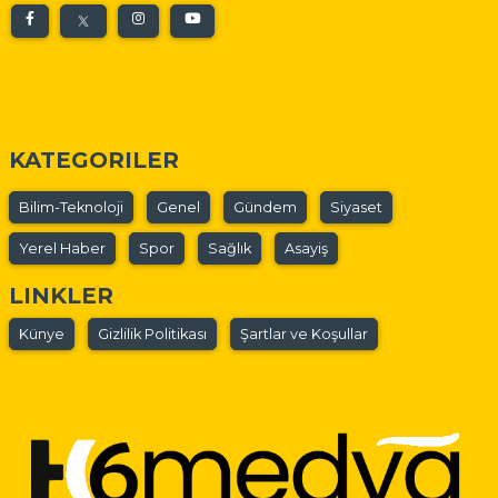
KATEGORILER
Bilim-Teknoloji
Genel
Gündem
Siyaset
Yerel Haber
Spor
Sağlık
Asayiş
LINKLER
Künye
Gizlilik Politikası
Şartlar ve Koşullar