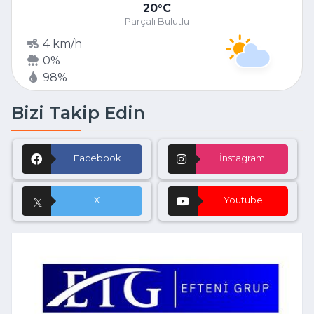
20
C
Parçalı Bulutlu
4 km/h
0%
98%
Bizi Takip Edin
Facebook
İnstagram
X
Youtube