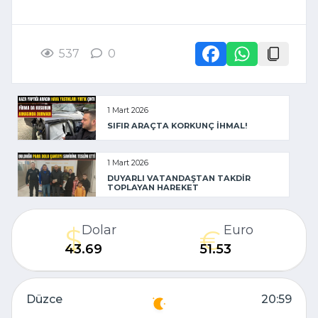
537
0
1 Mart 2026
SIFIR ARAÇTA KORKUNÇ İHMAL!
1 Mart 2026
DUYARLI VATANDAŞTAN TAKDİR
TOPLAYAN HAREKET
Dolar
Euro
43.69
51.53
Düzce
20:59