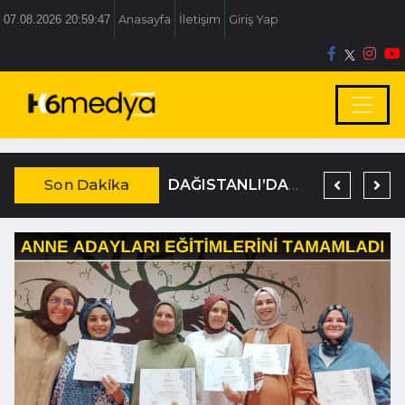
07.08.2026 20:59:48
Anasayfa
İletişim
Giriş Yap
Son Dakika
BOLU BELEDİYESİ’NE İRTİKAP OPERASYONU
TEM’DE KORKUNÇ KAZA
DAĞISTANLI’DAN, ÖZLÜ’NÜN OTOGAR KARARINA SERT TEPKİ