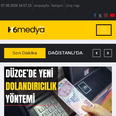
07.08.2026 14:57:15
Anasayfa
İletişim
Giriş Yap
Son Dakika
BOLU BELEDİYESİ’NE İRTİKAP OPERASYONU
TEM’DE KORKUNÇ KAZA
DAĞISTANLI’DAN, ÖZLÜ’NÜN OTOGAR KARARINA SERT TEPKİ