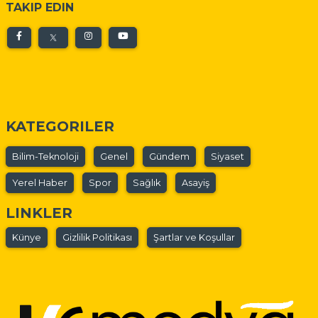
TAKIP EDIN
KATEGORILER
Bilim-Teknoloji
Genel
Gündem
Siyaset
Yerel Haber
Spor
Sağlık
Asayiş
LINKLER
Künye
Gizlilik Politikası
Şartlar ve Koşullar