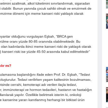
ketimini azaltmak, alkol tüketimini sınırlandırmak, sigaradan
ili olabilir. Bunun yanında çocuk sahibi olmak ve emzirmek de
 emzirme dönemi için meme kanseri riski yaklaşık olarak
şıyanlar olduğunu vurgulayan Eşbah, “BRCA gen
ülme oranı yüzde 80-85 oranında olabilmektedir. Bu
an kadınlarda ikinci meme kanseri riski de yaklaşık olarak
) kanseri riski ise yüzde 45-50 arasında kabul edilmektedir”
ılır mı?
gulamasına başlandığını ifade eden Prof. Dr. Eşbah, “Tedavi
n oluşturulur. Tedavi verilirken yaşam kalitesinin bozulmaması,
inde cerrahi, kemoterapi adı verilen ilaçla tedavi,
ler, immünoterapi ve hormon tedavileri, hastanın ve hastalığın
nılarak yapılır. Özellikle belirtmek isterim ki, onkoloji
e kanserine yararı kanıtlanmış herhangi bir bitkisel ürün