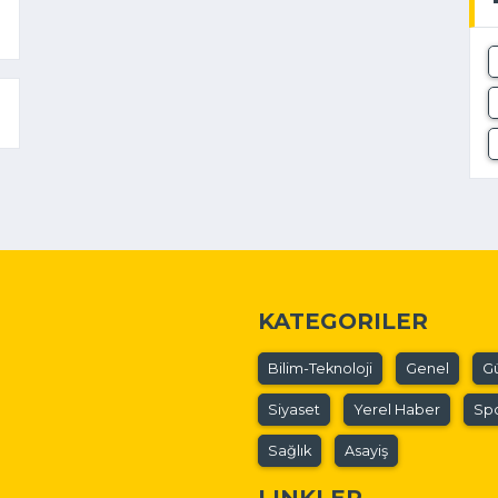
KATEGORILER
Bilim-Teknoloji
Genel
G
Siyaset
Yerel Haber
Sp
Sağlık
Asayiş