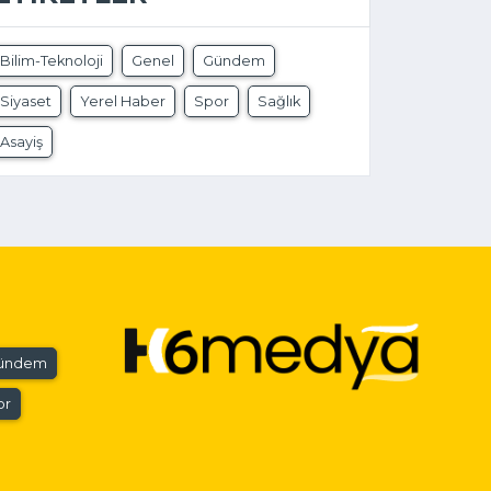
Bilim-Teknoloji
Genel
Gündem
Siyaset
Yerel Haber
Spor
Sağlık
Asayiş
ündem
or