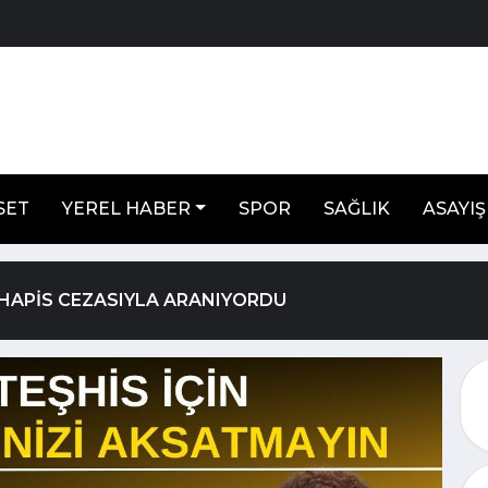
SET
YEREL HABER
SPOR
SAĞLIK
ASAYIŞ
Ş HAPİS CEZASIYLA ARANIYORDU