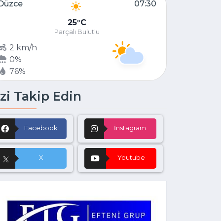
Düzce
07:30
25
C
Parçalı Bulutlu
2 km/h
0%
76%
zi Takip Edin
Facebook
İnstagram
X
Youtube