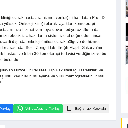
iniği olarak hastalara hizmet verildiğini hatırlatan Prof. Dr.
a yüksek. Onkoloji kliniği olarak, ayaktan kemoterapi
hastalarımıza hizmet vermeye devam ediyoruz. Şunu da
rimizi robotik ilaç hazırlama sistemiyle el değmeden, insan
zce ili dışında onkoloji ünitesi olarak bölgeye de hizmet
er arasında; Bolu, Zonguldak, Ereğli, Alaplı, Sakarya’nın
inik hastası ve 5 bin 30 kemoterapi tedavisi verdiğimizi ve bu
nde bulundu.
ulayan Düzce Üniversitesi Tıp Fakültesi İç Hastalıkları ve
aş üstü kadınların muayene ve yıllık mamografilerini ihmal
ı.
Paylaş
WhatsApp'ta Paylaş
Bağlantıyı Kopyala