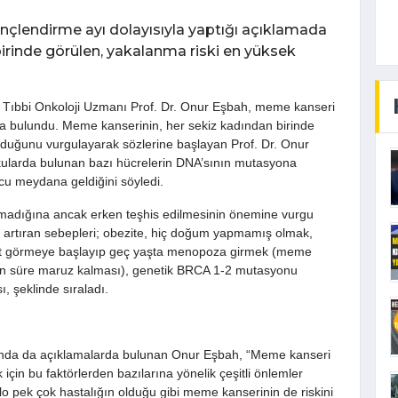
inçlendirme ayı dolayısıyla yaptığı açıklamada
irinde görülen, yakalanma riski en yüksek
 ve Tıbbi Onkoloji Uzmanı Prof. Dr. Onur Eşbah, meme kanseri
rda bulundu. Meme kanserinin, her sekiz kadından birinde
lduğunu vurgulayarak sözlerine başlayan Prof. Dr. Onur
kularda bulunan bazı hücrelerin DNA’sının mutasyona
u meydana geldiğini söyledi.
olmadığına ancak erken teşhis edilmesinin önemine vurgu
 artıran sebepleri; obezite, hiç doğum yapmamış olmak,
adet görmeye başlayıp geç yaşta menopoza girmek (meme
un süre maruz kalması), genetik BRCA 1-2 mutasyonu
, şeklinde sıraladı.
nda da açıklamalarda bulunan Onur Eşbah, “Meme kanseri
 için bu faktörlerden bazılarına yönelik çeşitli önlemler
kilo pek çok hastalığın olduğu gibi meme kanserinin de riskini