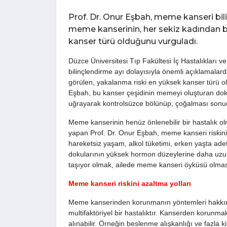
Prof. Dr. Onur Eşbah, meme kanseri bil
meme kanserinin, her sekiz kadından b
kanser türü olduğunu vurguladı.
Düzce Üniversitesi Tıp Fakültesi İç Hastalıkları
bilinçlendirme ayı dolayısıyla önemli açıklamala
görülen, yakalanma riski en yüksek kanser türü o
Eşbah, bu kanser çeşidinin memeyi oluşturan do
uğrayarak kontrolsüzce bölünüp, çoğalması sonuc
Meme kanserinin henüz önlenebilir bir hastalık 
yapan Prof. Dr. Onur Eşbah, meme kanseri riskini
hareketsiz yaşam, alkol tüketimi, erken yaşta 
dokularının yüksek hormon düzeylerine daha uz
taşıyor olmak, ailede meme kanseri öyküsü olması
Meme kanseri riskini azaltma yolları
Meme kanserinden korunmanın yöntemleri hakkı
multifaktöriyel bir hastalıktır. Kanserden korunmak
alınabilir. Örneğin beslenme alışkanlığı ve fazla 