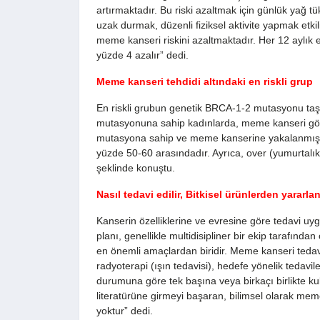
artırmaktadır. Bu riski azaltmak için günlük yağ tü
uzak durmak, düzenli fiziksel aktivite yapmak etk
meme kanseri riskini azaltmaktadır. Her 12 aylık
yüzde 4 azalır” dedi.
Meme kanseri tehdidi altındaki en riskli grup
En riskli grubun genetik BRCA-1-2 mutasyonu ta
mutasyonuna sahip kadınlarda, meme kanseri gör
mutasyona sahip ve meme kanserine yakalanmış ol
yüzde 50-60 arasındadır. Ayrıca, over (yumurtalık
şeklinde konuştu.
Nasıl tedavi edilir, Bitkisel ürünlerden yararlan
Kanserin özelliklerine ve evresine göre tedavi uy
planı, genellikle multidisipliner bir ekip tarafında
en önemli amaçlardan biridir. Meme kanseri tedavis
radyoterapi (ışın tedavisi), hedefe yönelik tedavi
durumuna göre tek başına veya birkaçı birlikte kulla
literatürüne girmeyi başaran, bilimsel olarak mem
yoktur” dedi.