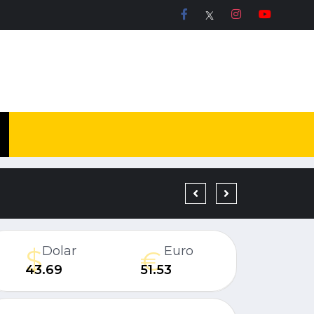
DÜZCE’DE BİR YATIRIM
Dolar
Euro
43.69
51.53