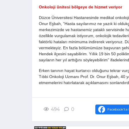
Onkoloji ünitesi bölgeye de hizmet veriyor
Düzce Üniversitesi Hastanesinde medikal onkoloji kl
Onur Eşbah, “Hasta sayılarımız ne yazık ki oldukç
merkezimizde ve hastanemiz yataklı servisinde 
özellikle vurgulamak istiyorum, onkolojik tedavile
faktörlü hataları minimuma indirerek veriyoruz. Dü
vermekteyiz. En fazla bölümümüze başvuran şehirl
Hendek ilçesini sayabilirim. Yıllık 19 bin 50 polikl
sayıların her yıl arttığını söyleyebilirim” ifadeleri
Erken tanının hayat kurtarıcı olduğunu tekrar vurg
Tıbbi Onkoloji Uzmanı Prof. Dr. Onur Eşbah, 40 y
etmemelerini hatırlatarak açıklamasını sonlandırd
494
0
Facebook'ta 