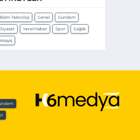
Bilim-Teknoloji
Genel
Gündem
Siyaset
Yerel Haber
Spor
Sağlık
Asayiş
ündem
or