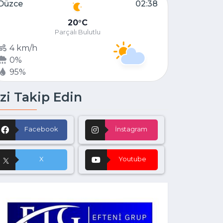
Düzce
02:38
20
C
Parçalı Bulutlu
4 km/h
0%
95%
zi Takip Edin
Facebook
İnstagram
X
Youtube