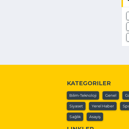
KATEGORILER
Bilim-Teknoloji
Genel
G
Siyaset
Yerel Haber
Sp
Sağlık
Asayiş