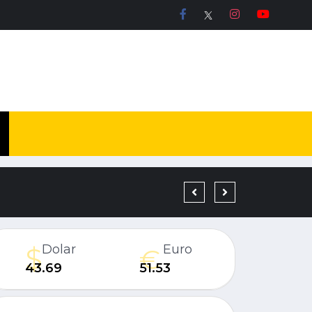
19 YIL KESİNLEŞMİŞ H
Dolar
Euro
43.69
51.53