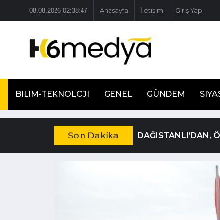
08.08.2026 02:38:48
Anasayfa
İletişim
Giriş Yap
BILIM-TEKNOLOJI
GENEL
GÜNDEM
SIYA
Son Dakika
DAĞISTANLI’DAN, 