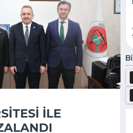
Bi
İTESİ İLE
ZALANDI