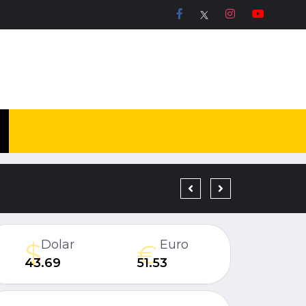
19 YIL KESİNLEŞMİŞ H
Dolar
Euro
43.69
51.53