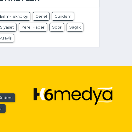
Bilim-Teknoloji
Genel
Gündem
Siyaset
Yerel Haber
Spor
Sağlık
Asayiş
ündem
or