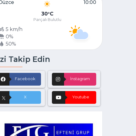
Düzce
10:00
30
C
Parçalı Bulutlu
5 km/h
0%
50%
zi Takip Edin
Facebook
İnstagram
X
Youtube