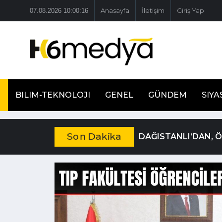
07.08.2026 10:00:17
Anasayfa
İletişim
Giriş Yap
BILIM-TEKNOLOJI
GENEL
GÜNDEM
SIYA
Son Dakika
DAĞISTANLI’DAN, 