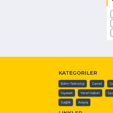
KATEGORILER
Bilim-Teknoloji
Genel
G
Siyaset
Yerel Haber
Sp
Sağlık
Asayiş