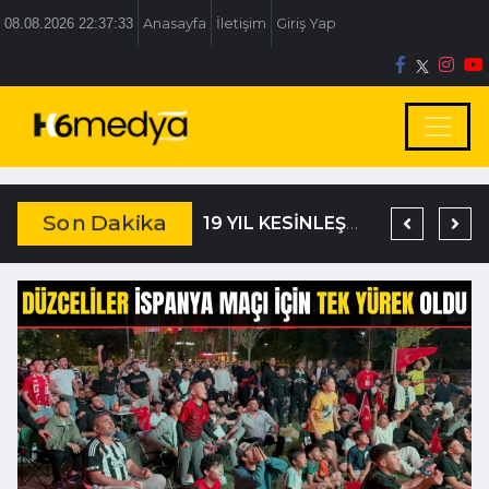
08.08.2026 22:37:33
Anasayfa
İletişim
Giriş Yap
Son Dakika
TEM’DE KORKUNÇ KAZA
DAĞISTANLI’DAN, ÖZLÜ’NÜN OTOGAR KARARINA SERT TEPKİ
19 YIL KESİNLEŞMİŞ HAPİS CEZASIYLA ARANIYORDU