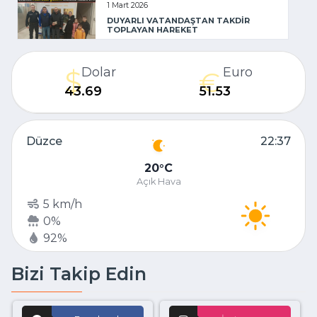
1 Mart 2026
DUYARLI VATANDAŞTAN TAKDİR
TOPLAYAN HAREKET
Dolar
Euro
43.69
51.53
Düzce
22:37
20
C
Açık Hava
5 km/h
0%
92%
Bizi Takip Edin