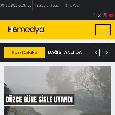
06.08.2026 00:37:58
Anasayfa
İletişim
Giriş Yap
Son Dakika
BOLU BELEDİYESİ’NE İRTİKAP OPERASYONU
TEM’DE KORKUNÇ KAZA
DAĞISTANLI’DAN, ÖZLÜ’NÜN OTOGAR KARARINA SERT TEPKİ