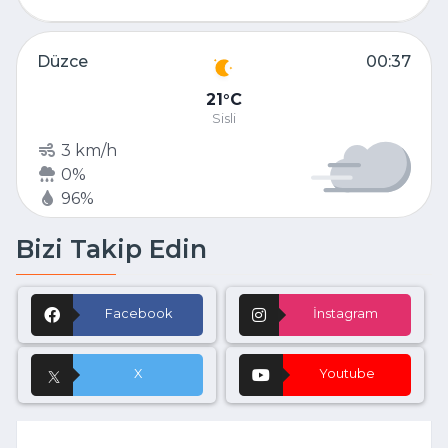
Düzce
00:37
21
C
Sisli
3 km/h
0%
96%
Bizi Takip Edin
Facebook
İnstagram
X
Youtube