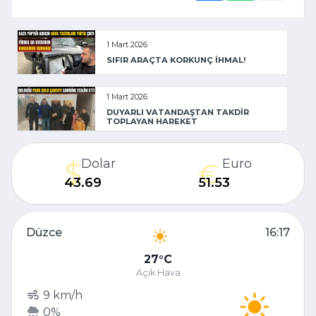
1 Mart 2026
SIFIR ARAÇTA KORKUNÇ İHMAL!
1 Mart 2026
DUYARLI VATANDAŞTAN TAKDİR
TOPLAYAN HAREKET
Dolar
Euro
43.69
51.53
Düzce
16:17
27
C
Açık Hava
9 km/h
0%