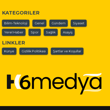
KATEGORILER
Bilim-Teknoloji
Genel
Gündem
Siyaset
Yerel Haber
Spor
Sağlık
Asayiş
LINKLER
Künye
Gizlilik Politikası
Şartlar ve Koşullar