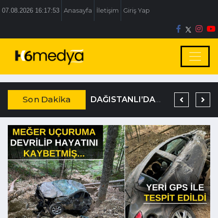
07.08.2026 16:17:54
Anasayfa
İletişim
Giriş Yap
Son Dakika
BOLU BELEDİYESİ’NE İRTİKAP OPERASYONU
TEM’DE KORKUNÇ KAZA
DAĞISTANLI’DAN, ÖZLÜ’NÜN OTOGAR KARARINA SERT TEPKİ