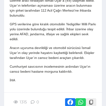
üzerine aracı kiralayan İsmail Uçar’a (49) ulaşmak istedi.
Uçar’ın telefonları açmaması üzerine aracın bulunması
için şirket tarafından 112 Acil Çağrı Merkezi’ne ihbarda
bulunuldu.
GPS verilerine göre kiralık otomobilin Yedigöller Milli Parkı
yolu üzerinde bulunduğu tespit edildi. İhbar üzerine olay
yerine AFAD, jandarma, itfaiye ve sağlık ekipleri sevk
edildi.
Aracın uçuruma devrildiği ve otomobil sürücüsü İsmail
Uçar’ın olay yerinde hayatını kaybettiği belirlendi. Ekipler
tarafından Uçar’ın cansız bedeni araçtan çıkarıldı.
Cumhuriyet savcısının incelemesinin ardından Uçar'ın
cansız bedeni hastane morguna kaldırıldı.
İHA
1315
0