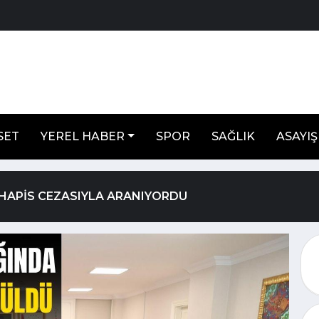
SET
YEREL HABER
SPOR
SAĞLIK
ASAYIŞ
Ş HAPİS CEZASIYLA ARANIYORDU