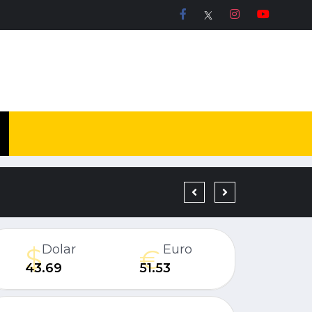
DÜZCE’DE BİR YATIRIM
Dolar
Euro
43.69
51.53