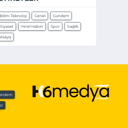
Bilim-Teknoloji
Genel
Gündem
Siyaset
Yerel Haber
Spor
Sağlık
Asayiş
ündem
or