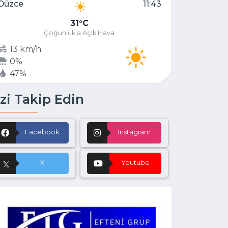
Düzce
11:43
31
C
Çoğunlukla Açık Hava
13 km/h
0%
47%
zi Takip Edin
Facebook
İnstagram
X
Youtube