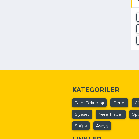
KATEGORILER
Bilim-Teknoloji
Genel
G
Siyaset
Yerel Haber
Sp
Sağlık
Asayiş