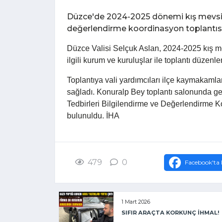
Düzce'de 2024-2025 dönemi kış mevsimi 
değerlendirme koordinasyon toplantısı 
Düzce Valisi Selçuk Aslan, 2024-2025 kış m
ilgili kurum ve kuruluşlar ile toplantı düzenle
Toplantıya vali yardımcıları ilçe kaymakamları,
sağladı. Konuralp Bey toplantı salonunda ge
Tedbirleri Bilgilendirme ve Değerlendirme Koo
bulunuldu. İHA
479
0
Facebook'ta 
1 Mart 2026
SIFIR ARAÇTA KORKUNÇ İHMAL!