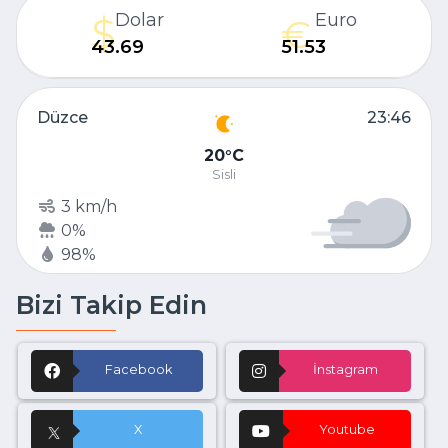
Dolar
Euro
43.69
51.53
Düzce
23:46
20
C
Sisli
3 km/h
0%
98%
Bizi Takip Edin
Facebook
İnstagram
X
Youtube