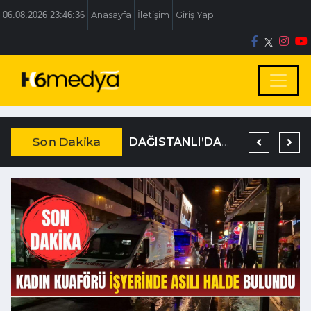
06.08.2026 23:46:36
Anasayfa
İletişim
Giriş Yap
Son Dakika
BOLU BELEDİYESİ’NE İRTİKAP OPERASYONU
TEM’DE KORKUNÇ KAZA
DAĞISTANLI’DAN, ÖZLÜ’NÜN OTOGAR KARARINA SERT TEPKİ