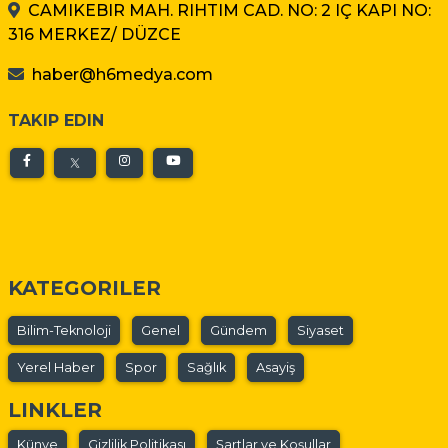
CAMIKEBIR MAH. RIHTIM CAD. NO: 2 IÇ KAPI NO:
316 MERKEZ/ DÜZCE
haber@h6medya.com
TAKIP EDIN
KATEGORILER
Bilim-Teknoloji
Genel
Gündem
Siyaset
Yerel Haber
Spor
Sağlık
Asayiş
LINKLER
Künye
Gizlilik Politikası
Şartlar ve Koşullar