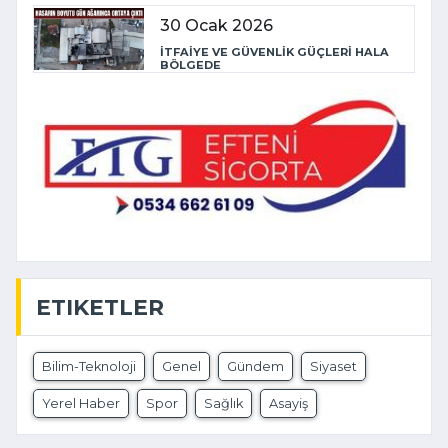
30 Ocak 2026
İTFAİYE VE GÜVENLİK GÜÇLERİ HALA
BÖLGEDE
ETIKETLER
Bilim-Teknoloji
Genel
Gündem
Siyaset
Yerel Haber
Spor
Sağlık
Asayiş