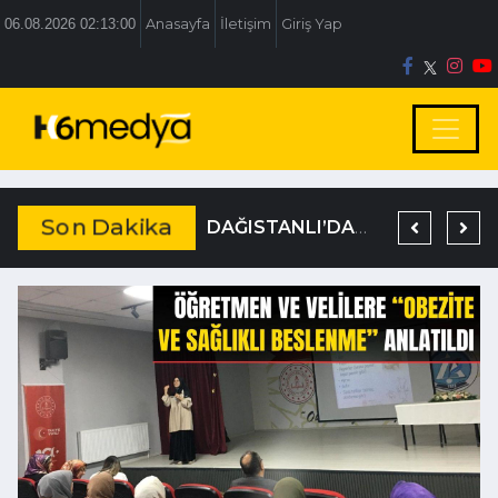
06.08.2026 02:13:00
Anasayfa
İletişim
Giriş Yap
Son Dakika
BOLU BELEDİYESİ’NE İRTİKAP OPERASYONU
TEM’DE KORKUNÇ KAZA
DAĞISTANLI’DAN, ÖZLÜ’NÜN OTOGAR KARARINA SERT TEPKİ