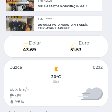
1 Mart 2026
SIFIR ARAÇTA KORKUNÇ İHMAL!
1 Mart 2026
DUYARLI VATANDAŞTAN TAKDİR
TOPLAYAN HAREKET
Dolar
Euro
43.69
51.53
Düzce
02:12
20
C
Sisli
3 km/h
0%
98%