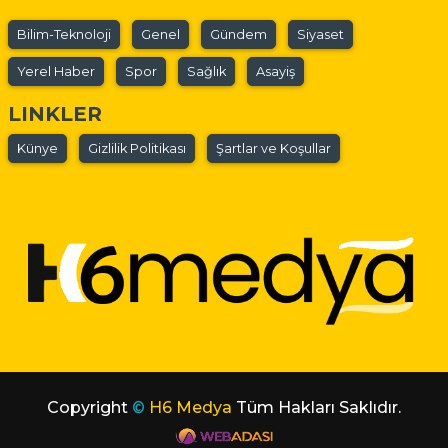
Bilim-Teknoloji
Genel
Gündem
Siyaset
Yerel Haber
Spor
Sağlık
Asayiş
LINKLER
Künye
Gizlilik Politikası
Şartlar ve Koşullar
Copyright
©
H6 Medya
Tüm Hakları Saklıdır.