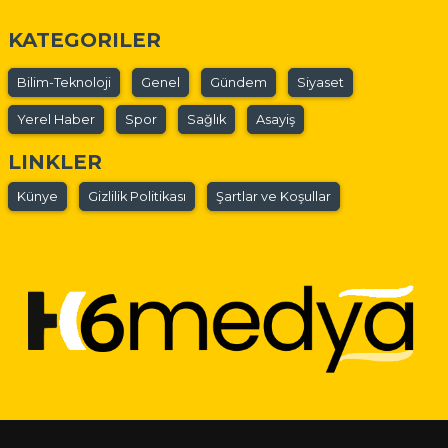
KATEGORILER
Bilim-Teknoloji
Genel
Gündem
Siyaset
Yerel Haber
Spor
Sağlık
Asayiş
LINKLER
Künye
Gizlilik Politikası
Şartlar ve Koşullar