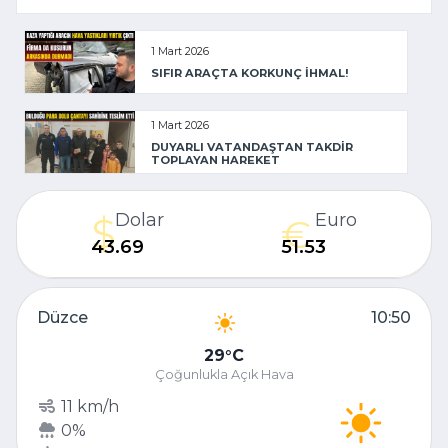
1 Mart 2026
SIFIR ARAÇTA KORKUNÇ İHMAL!
1 Mart 2026
DUYARLI VATANDAŞTAN TAKDİR
TOPLAYAN HAREKET
Dolar
Euro
43.69
51.53
Düzce
10:50
29
C
Çoğunlukla Açık Hava
11 km/h
0%