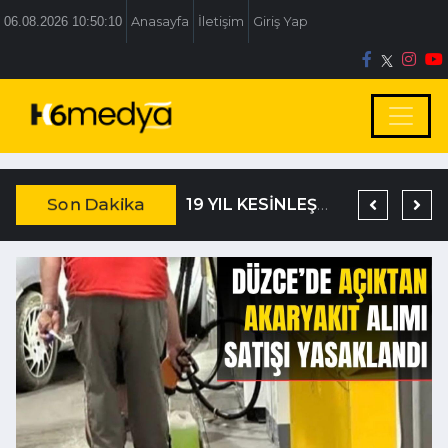
06.08.2026 10:50:11
Anasayfa
İletişim
Giriş Yap
Son Dakika
TEM’DE KORKUNÇ KAZA
DAĞISTANLI’DAN, ÖZLÜ’NÜN OTOGAR KARARINA SERT TEPKİ
19 YIL KESİNLEŞMİŞ HAPİS CEZASIYLA ARANIYORDU