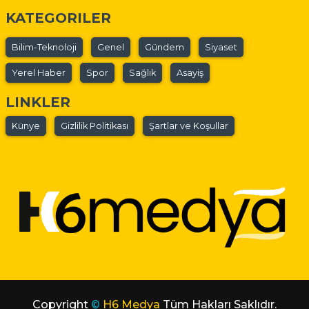
KATEGORILER
Bilim-Teknoloji
Genel
Gündem
Siyaset
Yerel Haber
Spor
Sağlık
Asayiş
LINKLER
Künye
Gizlilik Politikası
Şartlar ve Koşullar
Copyright
©
H6 Medya
Tüm Hakları Saklıdır.