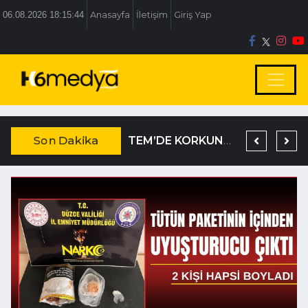
06.08.2026 18:15:45
Anasayfa
İletişim
Giriş Yap
Son Dakika
DUYARLI VATANDAŞTAN TAKDİR TOPLAYAN HAREKET
BOLU BELEDİYESİ’NE İRTİKAP OPERASYONU
TEM’DE KORKUNÇ KAZA