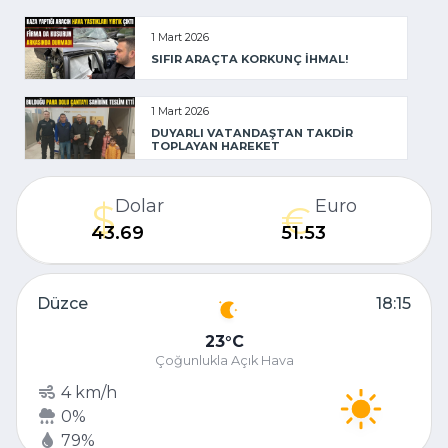
1 Mart 2026
SIFIR ARAÇTA KORKUNÇ İHMAL!
1 Mart 2026
DUYARLI VATANDAŞTAN TAKDİR
TOPLAYAN HAREKET
Dolar
Euro
43.69
51.53
Düzce
18:15
23
C
Çoğunlukla Açık Hava
4 km/h
0%
79%