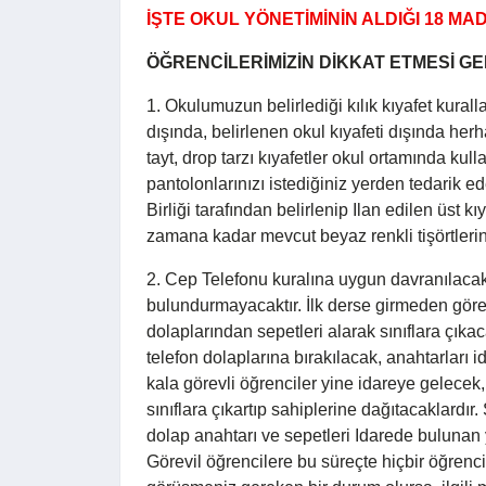
İŞTE OKUL YÖNETİMİNİN ALDIĞI 18 MADDE
ÖĞRENCİLERİMİZİN DİKKAT ETMESİ 
1. Okulumuzun belirlediği kılık kıyafet kurall
dışında, belirlenen okul kıyafeti dışında herh
tayt, drop tarzı kıyafetler okul ortamında ku
pantolonlarınızı istediğiniz yerden tedarik e
Birliği tarafından belirlenip Ilan edilen üst kı
zamana kadar mevcut beyaz renkli tişörtlerini
2. Cep Telefonu kuralına uygun davranılacak
bulundurmayacaktır. İlk derse girmeden görevi
dolaplarından sepetleri alarak sınıflara çık
telefon dolaplarına bırakılacak, anahtarları i
kala görevli öğrenciler yine idareye gelecek, 
sınıflara çıkartıp sahiplerine dağıtacaklardır.
dolap anahtarı ve sepetleri Idarede bulunan 
Görevil öğrencilere bu süreçte hiçbir öğrenci