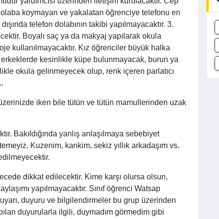
müdür yardımcısı üzerinden iletişim kurulacaktır. Cep
 dolaba koymayan ve yakalatan öğrenciye telefonu en
 dışında telefon dolabının takibi yapılmayacaktır. 3.
cektir. Boyalı saç ya da makyaj yapılarak okula
oje kullanılmayacaktır. Kız öğrenciler büyük halka
r, erkeklerde kesinlikle küpe bulunmayacak, burun ya
inlikle okula gelinmeyecek olup, renk içeren parlatıcı
..
 üzerinizde iken bile tütün ve tütün mamullerinden uzak
aktır. Bakıldığında yanlış anlaşılmaya sebebiyet
temeyiz. Kuzenim, kankim, sekiz yıllık arkadaşım vs.
edilmeyecektir.
cede dikkat edilecektir. Kime karşı olursa olsun,
 paylaşımı yapılmayacaktır. Sınıf öğrenci Watsap
 uyarı, duyuru ve bilgilendirmeler bu grup üzerinden
apılan duyurularla ilgili, duymadım görmedim gibi