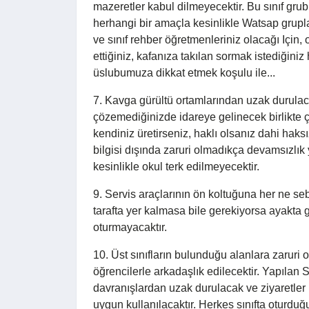
mazeretler kabul dilmeyecektir. Bu sınıf grub
herhangi bir amaçla kesinlikle Watsap grupla
ve sınıf rehber öğretmenleriniz olacağı Için, ok
ettiğiniz, kafanıza takılan sormak istediğiniz h
üslubumuza dikkat etmek koşulu ile...
7. Kavga gürültü ortamlarından uzak durulac
çözemediğinizde idareye gelinecek birlikt
kendiniz üretirseniz, haklı olsanız dahi haksı
bilgisi dışında zaruri olmadıkça devamsızlık
kesinlikle okul terk edilmeyecektir.
9. Servis araçlarının ön koltuğuna her ne se
tarafta yer kalmasa bile gerekiyorsa ayakta 
oturmayacaktır.
10. Üst sınıfların bulunduğu alanlara zarur
öğrencilerle arkadaşlık edilecektir. Yapılan Sı
davranışlardan uzak durulacak ve ziyaretler 
uygun kullanılacaktır. Herkes sınıfta oturdu