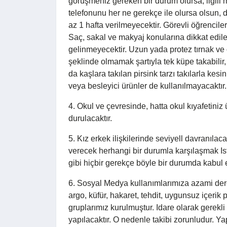
görüşmeniz gereken bir durum olursa, ilgili 
telefonunu her ne gerekçe ile olursa olsun,
az 1 hafta verilmeyecektir. Görevli öğrenciler
Saç, sakal ve makyaj konularına dikkat edile
gelinmeyecektir. Uzun yada protez tırnak ve 
şeklinde olmamak şartıyla tek küpe takabili
da kaşlara takılan pirsink tarzı takılarla kes
veya besleyici ürünler de kullanılmayacaktır.
4. Okul ve çevresinde, hatta okul kıyafetiniz
durulacaktır.
5. Kız erkek ilişkilerinde seviyell davranılac
verecek herhangi bir durumla karşılaşmak Is
gibi hiçbir gerekçe böyle bir durumda kabul 
6. Sosyal Medya kullanımlarımıza azami dere
argo, küfür, hakaret, tehdit, uygunsuz içerik
gruplarımız kurulmuştur. Idare olarak gerekli
yapılacaktır. O nedenle takibi zorunludur. Y