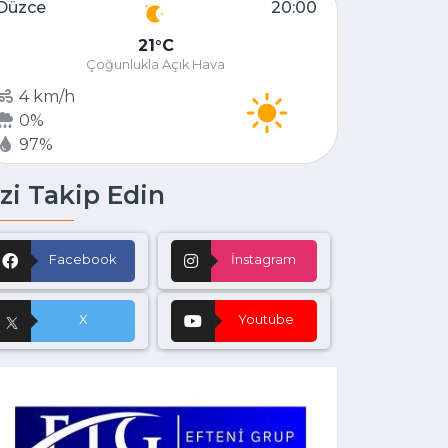
Düzce
20:00
21
C
Çoğunlukla Açık Hava
4 km/h
0%
97%
zi Takip Edin
Facebook
İnstagram
X
Youtube