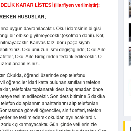
LİK KARAR LİSTESİ (Harfiyen verilmiştir):
GEREKEN HUSUSLAR;
arına uygun davranılacaktır. Okul idaresinin bilgisi
angi bir elbise giyilmeyecektir.(eşofman dahil). Kot,
llanılmayacaktır. Kanvas tarzi boru paça siyah
debilirsiniz. Okulumuzun ismi değiştiğinde; Okul Aile
yafetler, Okul Aile Birliği'nden tedarik edilecektir. O
z kullanabilirsiniz..
tır. Okulda, öğrenci üzerinde cep telefonu
l öğrenciler İdari katta bulunan sınıfların telefon
acaklar, telefonlar toplanarak ders başlamadan önce
dareye teslim edilecektir. Son ders bitimine 5 dakika
telefon dolaplarının anahtarlarını alıp telefonları
 Sonrasında görevli öğrenciler, sinif defteri, telefon
yerlerine teslim ederek okuldan ayrılacaklardır.
 zorluk çıkarmayacaktır. Gün içinde velilerinizle