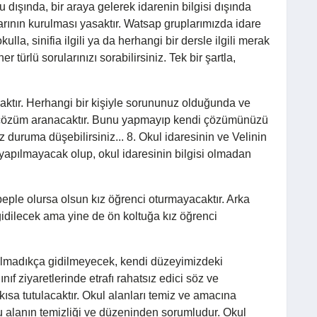
u dışında, bir araya gelerek idarenin bilgisi dışında
rının kurulması yasaktır. Watsap gruplarımızda idare
ulla, sinifia ilgili ya da herhangi bir dersle ilgili merak
er türlü sorularınızı sorabilirsiniz. Tek bir şartla,
aktır. Herhangi bir kişiyle sorununuz olduğunda ve
e çözüm aranacaktır. Bunu yapmayıp kendi çözümünüzü
z duruma düşebilirsiniz... 8. Okul idaresinin ve Velinin
 yapılmayacak olup, okul idaresinin bilgisi olmadan
beple olursa olsun kız öğrenci oturmayacaktır. Arka
gidilecek ama yine de ön koltuğa kız öğrenci
i olmadıkça gidilmeyecek, kendi düzeyimizdeki
nıf ziyaretlerinde etrafı rahatsız edici söz ve
kısa tutulacaktır. Okul alanları temiz ve amacına
ğu alanın temizliği ve düzeninden sorumludur. Okul