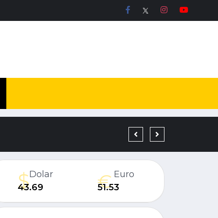
19 YIL KESİNLEŞMİŞ H
Dolar
Euro
43.69
51.53