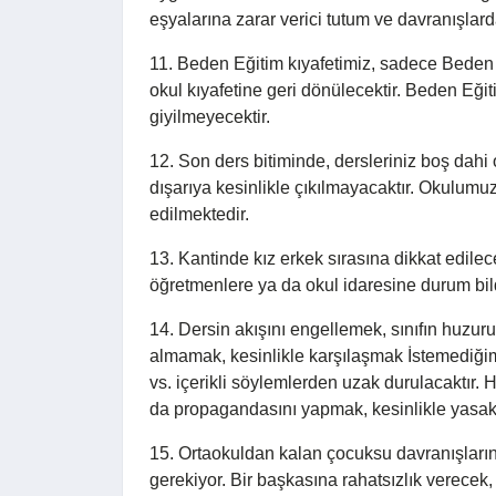
eşyalarına zarar verici tutum ve davranışlard
11. Beden Eğitim kıyafetimiz, sadece Beden Eğ
okul kıyafetine geri dönülecektir. Beden Eğiti
giyilmeyecektir.
12. Son ders bitiminde, dersleriniz boş dahi 
dışarıya kesinlikle çıkılmayacaktır. Okulumuz
edilmektedir.
13. Kantinde kız erkek sırasına dikkat edile
öğretmenlere ya da okul idaresine durum bildi
14. Dersin akışını engellemek, sınıfın huzur
almamak, kesinlikle karşılaşmak İstemediğimi
vs. içerikli söylemlerden uzak durulacaktır. 
da propagandasını yapmak, kesinlikle yasakt
15. Ortaokuldan kalan çocuksu davranışların
gerekiyor. Bir başkasına rahatsızlık verecek,