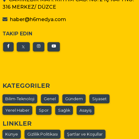
316 MERKEZ/ DÜZCE
haber@h6medya.com
TAKIP EDIN
KATEGORILER
Bilim-Teknoloji
Genel
Gündem
Siyaset
Yerel Haber
Spor
Sağlık
Asayiş
LINKLER
Künye
Gizlilik Politikası
Şartlar ve Koşullar