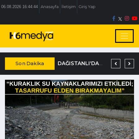
06.08.2026 16:44:45
Anasayfa
İletişim
Giriş Yap
Son Dakika
BOLU BELEDİYESİ’NE İRTİKAP OPERASYONU
TEM’DE KORKUNÇ KAZA
DAĞISTANLI’DAN, ÖZLÜ’NÜN OTOGAR KARARINA SERT TEPKİ