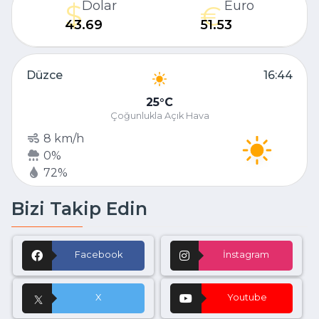
Dolar
Euro
43.69
51.53
Düzce
16:44
25
C
Çoğunlukla Açık Hava
8 km/h
0%
72%
Bizi Takip Edin
Facebook
İnstagram
X
Youtube