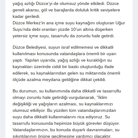
yağış azlığı Düzce’yi de olumsuz yönde etkiledi. Düzce
geneli akarsu, göl ve barajlarda doluluk kritik seviyelere
kadar geriledi.
Düzce Merkez’in ana içme suyu kaynağını oluşturan Uğur
Suyu’nda debi oranları yüzde 10’un altına düşerken
yetersiz içme suyu, tasarrufu da zorunlu hale getirdi.
Düzce Belediyesi, suyun israf edilmemesi ve dikkatli
kullanılması konusunda vatandaşlara önemli bir uyarı
yaptı. Yapılan uyarıda, yağış azlığı ve kuraklığın su
kaynakları üzerinde ciddi bir baskı oluşturduğu ifade
edilerek, su kaynaklarından gelen su miktarında önemli
ölçüde azalma meydana geldiğine dikkat çekildi.
Bu durumun, su kullanımında daha dikkatli ve tasarruflu
olmayı zorunlu hale getirdiği vurgulanarak, “İklim
değişikliği ve yağışların azalması, su kaynaklarımızı
olumsuz etkiliyor. Bu yüzden tüm vatandaşlarımızdan
suyu daha dikkatli kullanmalarını rica ediyoruz. Su
tasarrufu konusunda hepimize büyük görevler düşüyor.
Vatandaşlarımızın, bu konuda duyarlı davranmaları, su
sıkıntılarının önüne geçilmesine yardımcı olacaktır.