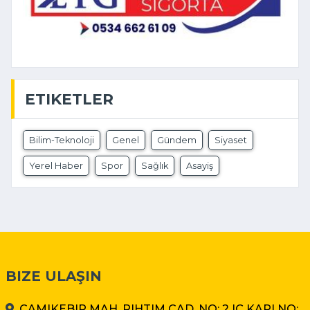
ETIKETLER
Bilim-Teknoloji
Genel
Gündem
Siyaset
Yerel Haber
Spor
Sağlık
Asayiş
BIZE ULAŞIN
CAMIKEBIR MAH. RIHTIM CAD. NO: 2 IÇ KAPI NO: