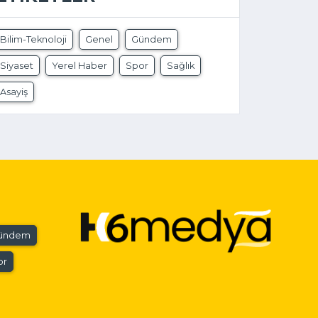
Bilim-Teknoloji
Genel
Gündem
Siyaset
Yerel Haber
Spor
Sağlık
Asayiş
ündem
or