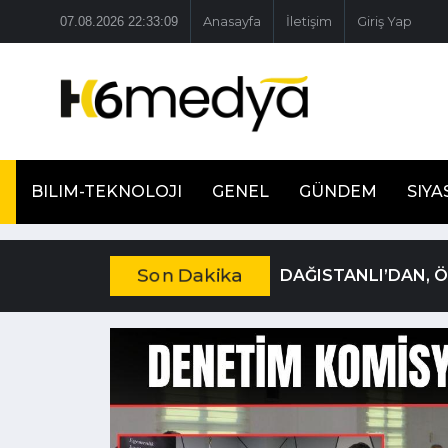
07.08.2026 22:33:10
Anasayfa
İletişim
Giriş Yap
BILIM-TEKNOLOJI
GENEL
GÜNDEM
SIYA
Son Dakika
DAĞISTANLI’DAN, 