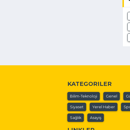
KATEGORILER
Bilim-Teknoloji
Genel
G
Siyaset
Yerel Haber
Sp
Sağlık
Asayiş