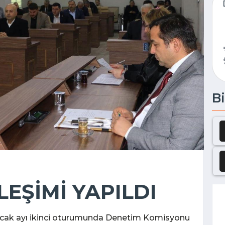
Bi
LEŞİMİ YAPILDI
ı Ocak ayı ikinci oturumunda Denetim Komisyonu