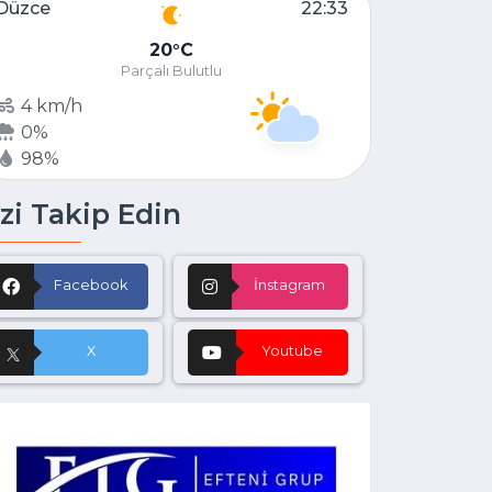
Düzce
22:33
20
C
Parçalı Bulutlu
4 km/h
0%
98%
zi Takip Edin
Facebook
İnstagram
X
Youtube