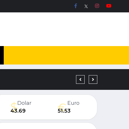
19 YIL KESİNLEŞMİŞ H
Dolar
Euro
43.69
51.53