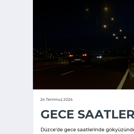
24 Temmuz 2024
GECE SAATLER
Düzce’de gece saatlerinde gökyüzünde b