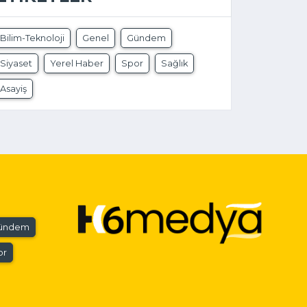
Bilim-Teknoloji
Genel
Gündem
Siyaset
Yerel Haber
Spor
Sağlık
Asayiş
ündem
or