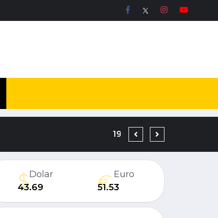
DÜZCE’DE BİR YATIRIM
Dolar
Euro
43.69
51.53