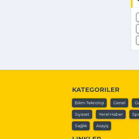
KATEGORILER
Bilim-Teknoloji
Genel
G
Siyaset
Yerel Haber
Sp
Sağlık
Asayiş