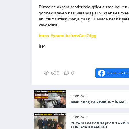
Düzce’de akşam saatlerinde gökyüzünde beliren d
görmek isteyen bazı vatandaşlar yüksek kesimler
anı ölümsüzleştirmeye çalıştı. Havada net bir şe
kaydedildi.
https://youtu.be/tztvGes74gg
İHA
609
0
Facebook'ta 
1 Mart 2026
SIFIR ARAÇTA KORKUNÇ İHMAL!
1 Mart 2026
DUYARLI VATANDAŞTAN TAKDİR
TOPLAYAN HAREKET