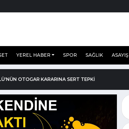
SET
YEREL HABER
SPOR
SAĞLIK
ASAYIŞ
Ş HAPİS CEZASIYLA ARANIYORDU