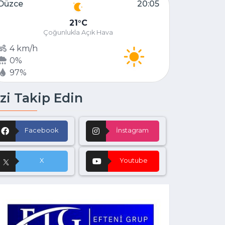
Düzce
20:05
21
C
Çoğunlukla Açık Hava
4 km/h
0%
97%
zi Takip Edin
Facebook
İnstagram
X
Youtube