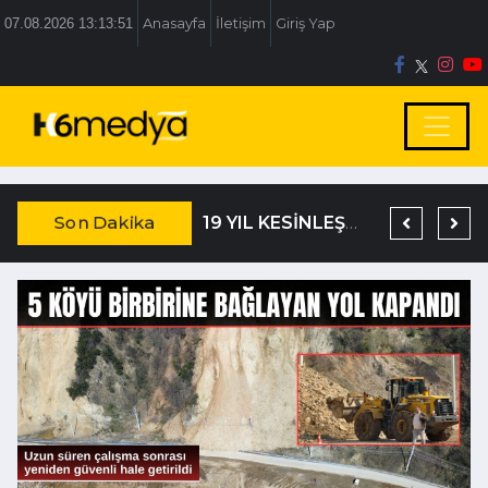
07.08.2026 13:13:52
Anasayfa
İletişim
Giriş Yap
Son Dakika
TEM’DE KORKUNÇ KAZA
DAĞISTANLI’DAN, ÖZLÜ’NÜN OTOGAR KARARINA SERT TEPKİ
19 YIL KESİNLEŞMİŞ HAPİS CEZASIYLA ARANIYORDU