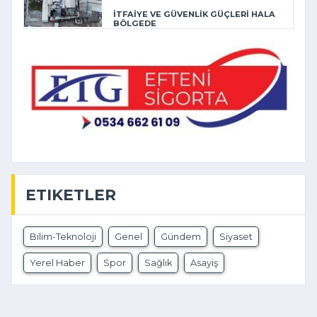
İTFAİYE VE GÜVENLİK GÜÇLERİ HALA
BÖLGEDE
ETIKETLER
Bilim-Teknoloji
Genel
Gündem
Siyaset
Yerel Haber
Spor
Sağlık
Asayiş