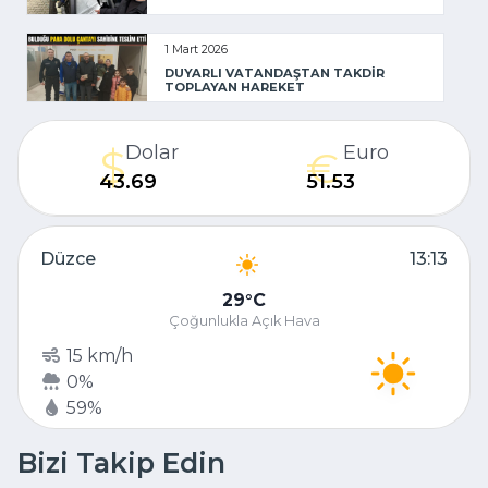
1 Mart 2026
DUYARLI VATANDAŞTAN TAKDİR
TOPLAYAN HAREKET
Dolar
Euro
43.69
51.53
Düzce
13:13
29
C
Çoğunlukla Açık Hava
15 km/h
0%
59%
Bizi Takip Edin