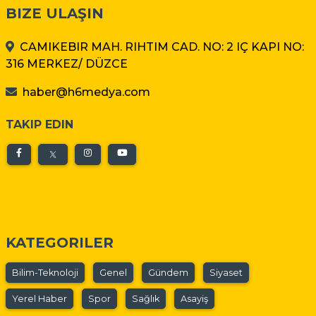
BIZE ULAŞIN
CAMIKEBIR MAH. RIHTIM CAD. NO: 2 IÇ KAPI NO:
316 MERKEZ/ DÜZCE
haber@h6medya.com
TAKIP EDIN
KATEGORILER
Bilim-Teknoloji
Genel
Gündem
Siyaset
Yerel Haber
Spor
Sağlık
Asayiş