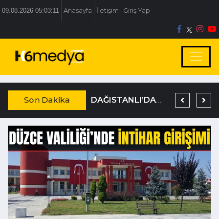
09.08.2026 05:03:11
Anasayfa
İletişim
Giriş Yap
Son Dakika
BOLU BELEDİYESİ’NE İRTİKAP OPERASYONU
TEM’DE KORKUNÇ KAZA
DAĞISTANLI’DAN, ÖZLÜ’NÜN OTOGAR KARARINA SERT TEPKİ