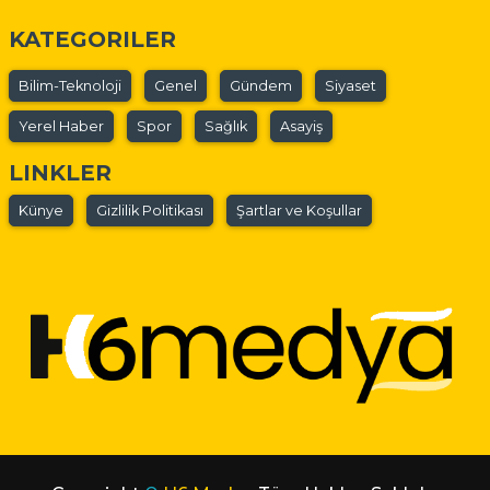
KATEGORILER
Bilim-Teknoloji
Genel
Gündem
Siyaset
Yerel Haber
Spor
Sağlık
Asayiş
LINKLER
Künye
Gizlilik Politikası
Şartlar ve Koşullar