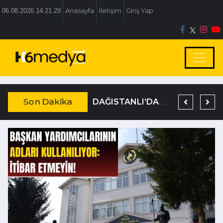
06.08.2026 14:21:30
Anasayfa
İletişim
Giriş Yap
Son Dakika
BOLU BELEDİYESİ’NE İRTİKAP OPERASYONU
TEM’DE KORKUNÇ KAZA
DAĞISTANLI’DAN, ÖZLÜ’NÜN OTOGAR KARARINA SERT TEPKİ