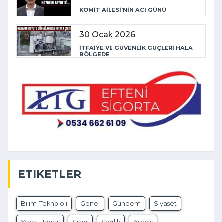
KOMİT AİLESİ’NİN ACI GÜNÜ
30 Ocak 2026
İTFAİYE VE GÜVENLİK GÜÇLERİ HALA
BÖLGEDE
ETIKETLER
Bilim-Teknoloji
Genel
Gündem
Siyaset
Yerel Haber
Spor
Sağlık
Asayiş