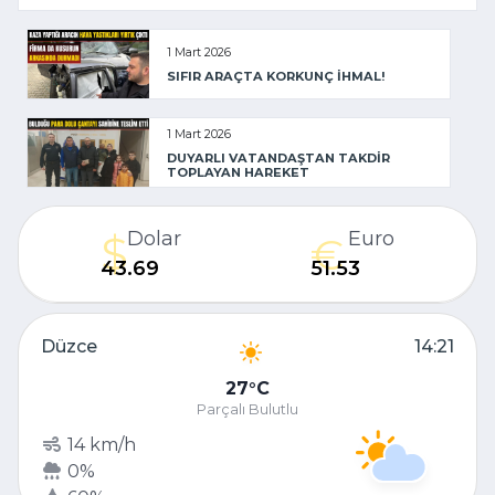
1 Mart 2026
SIFIR ARAÇTA KORKUNÇ İHMAL!
1 Mart 2026
DUYARLI VATANDAŞTAN TAKDİR
TOPLAYAN HAREKET
Dolar
Euro
43.69
51.53
Düzce
14:21
27
C
Parçalı Bulutlu
14 km/h
0%