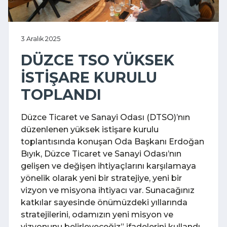
3 Aralık 2025
DÜZCE TSO YÜKSEK
İSTİŞARE KURULU
TOPLANDI
Düzce Ticaret ve Sanayi Odası (DTSO)’nın
düzenlenen yüksek istişare kurulu
toplantısında konuşan Oda Başkanı Erdoğan
Bıyık, Düzce Ticaret ve Sanayi Odası’nın
gelişen ve değişen ihtiyaçlarını karşılamaya
yönelik olarak yeni bir stratejiye, yeni bir
vizyon ve misyona ihtiyacı var. Sunacağınız
katkılar sayesinde önümüzdeki yıllarında
stratejilerini, odamızın yeni misyon ve
vizyonunu belirleyeceğiz” ifadelerini kullandı.