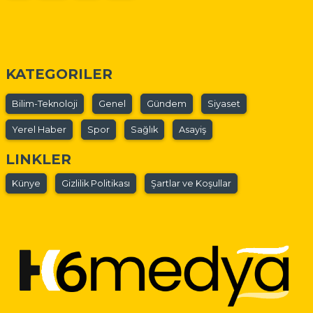
KATEGORILER
Bilim-Teknoloji
Genel
Gündem
Siyaset
Yerel Haber
Spor
Sağlık
Asayiş
LINKLER
Künye
Gizlilik Politikası
Şartlar ve Koşullar