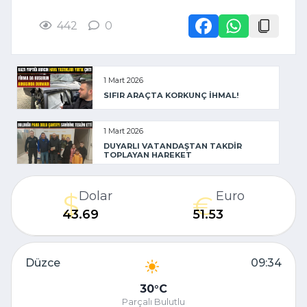
442
0
1 Mart 2026
SIFIR ARAÇTA KORKUNÇ İHMAL!
1 Mart 2026
DUYARLI VATANDAŞTAN TAKDİR
TOPLAYAN HAREKET
Dolar
Euro
43.69
51.53
Düzce
09:34
30
C
Parçalı Bulutlu