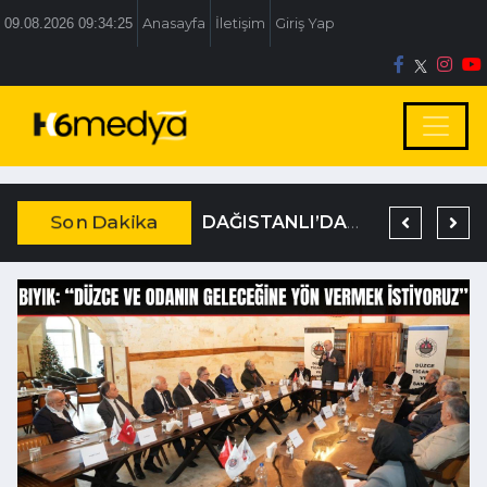
09.08.2026 09:34:26
Anasayfa
İletişim
Giriş Yap
Son Dakika
BOLU BELEDİYESİ’NE İRTİKAP OPERASYONU
TEM’DE KORKUNÇ KAZA
DAĞISTANLI’DAN, ÖZLÜ’NÜN OTOGAR KARARINA SERT TEPKİ