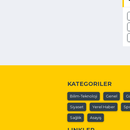
KATEGORILER
Bilim-Teknoloji
Genel
G
Siyaset
Yerel Haber
Sp
Sağlık
Asayiş