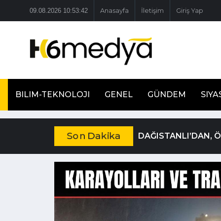
09.08.2026 10:53:43
Anasayfa
İletişim
Giriş Yap
BILIM-TEKNOLOJI
GENEL
GÜNDEM
SIYA
Son Dakika
DAĞISTANLI’DAN, 