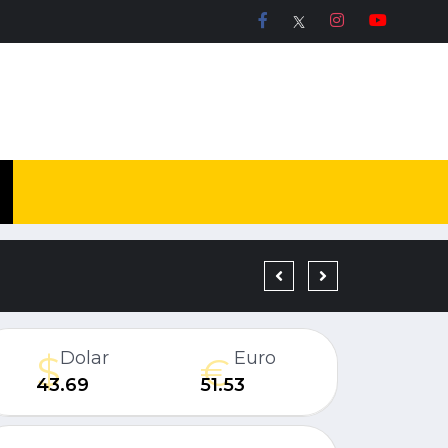
19 YIL KESİNLEŞMİŞ H
Dolar
Euro
43.69
51.53