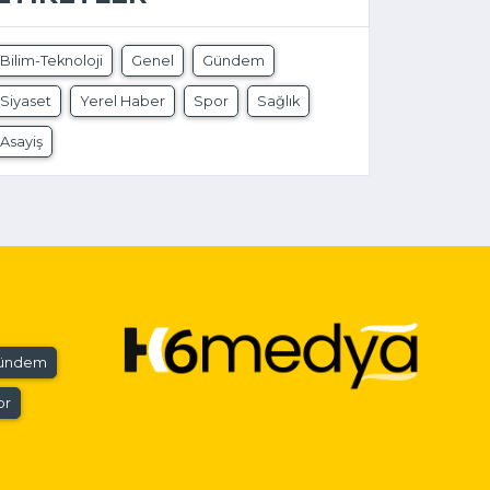
Bilim-Teknoloji
Genel
Gündem
Siyaset
Yerel Haber
Spor
Sağlık
Asayiş
ündem
or