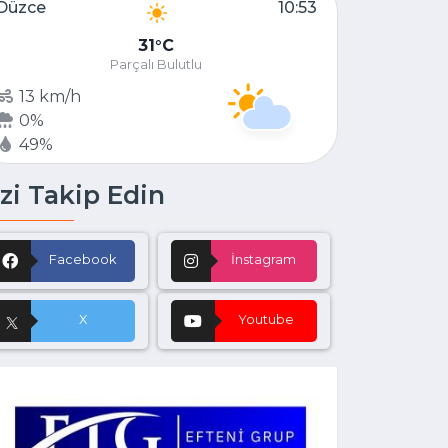
Düzce
10:53
31
C
Parçalı Bulutlu
13 km/h
0%
49%
zi Takip Edin
Facebook
İnstagram
X
Youtube