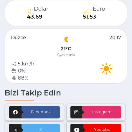
Dolar
Euro
43.69
51.53
Düzce
20:17
21
C
Açık Hava
5 km/h
0%
88%
Bizi Takip Edin
Facebook
İnstagram
X
Youtube