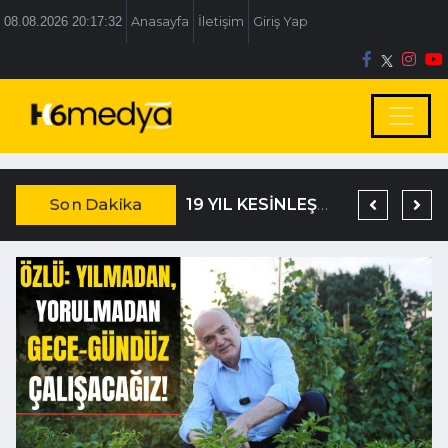
08.08.2026 20:17:32
Anasayfa
İletişim
Giriş Yap
Son Dakika
TEM’DE KORKUNÇ KAZA
DAĞISTANLI’DAN, ÖZLÜ’NÜN OTOGAR KARARINA SERT TEPKİ
19 YIL KESİNLEŞMİŞ HAPİS CEZASIYLA ARANIYORDU