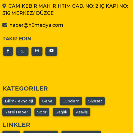
CAMIKEBIR MAH. RIHTIM CAD. NO: 2 IÇ KAPI NO:
316 MERKEZ/ DÜZCE
haber@h6medya.com
TAKIP EDIN
KATEGORILER
Bilim-Teknoloji
Genel
Gündem
Siyaset
Yerel Haber
Spor
Sağlık
Asayiş
LINKLER