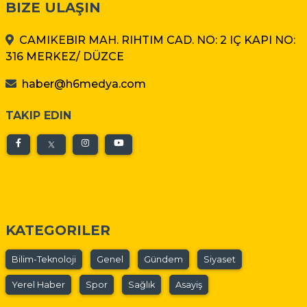
BIZE ULAŞIN
CAMIKEBIR MAH. RIHTIM CAD. NO: 2 IÇ KAPI NO:
316 MERKEZ/ DÜZCE
haber@h6medya.com
TAKIP EDIN
KATEGORILER
Bilim-Teknoloji
Genel
Gündem
Siyaset
Yerel Haber
Spor
Sağlık
Asayiş