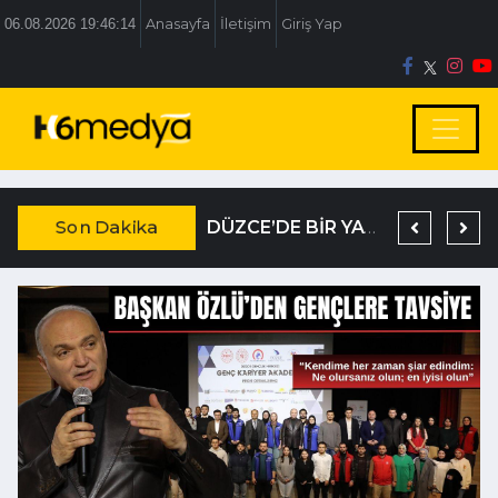
06.08.2026 19:46:14
Anasayfa
İletişim
Giriş Yap
Son Dakika
DAĞISTANLI’DAN, ÖZLÜ’NÜN OTOGAR KARARINA SERT TEPKİ
19 YIL KESİNLEŞMİŞ HAPİS CEZASIYLA ARANIYORDU
DÜZCE’DE BİR YATIRIM DAHA TARİHE KARIŞIYOR