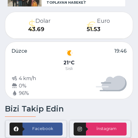
TOPLAYAN HAREKET
Dolar
Euro
43.69
51.53
Düzce
19:46
21
C
Sisli
4 km/h
0%
96%
Bizi Takip Edin
Facebook
İnstagram