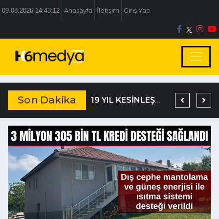
09.08.2026 14:43:13
Anasayfa
İletişim
Giriş Yap
Son Dakika
TEM’DE KORKUNÇ KAZA
DAĞISTANLI’DAN, ÖZLÜ’NÜN OTOGAR KARARINA SERT TEPKİ
19 YIL KESİNLEŞMİŞ HAPİS CEZASIYLA ARANIYORDU