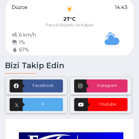
Düzce
14:43
27
C
Parçalı Bulutlu ve Kapalı
6 km/h
1%
67%
Bizi Takip Edin
Facebook
İnstagram
X
Youtube