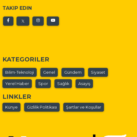
TAKIP EDIN
KATEGORILER
Bilim-Teknoloji
Genel
Gündem
Siyaset
Yerel Haber
Spor
Sağlık
Asayiş
LINKLER
Künye
Gizlilik Politikası
Şartlar ve Koşullar