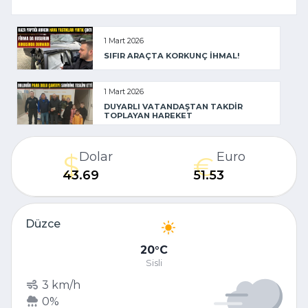
1 Mart 2026
SIFIR ARAÇTA KORKUNÇ İHMAL!
1 Mart 2026
DUYARLI VATANDAŞTAN TAKDİR
TOPLAYAN HAREKET
Dolar
Euro
43.69
51.53
Düzce
20
C
Sisli
3 km/h
0%