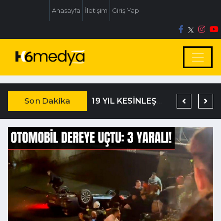
Anasayfa
İletişim
Giriş Yap
Son Dakika
TEM’DE KORKUNÇ KAZA
DAĞISTANLI’DAN, ÖZLÜ’NÜN OTOGAR KARARINA SERT TEPKİ
19 YIL KESİNLEŞMİŞ HAPİS CEZASIYLA ARANIYORDU