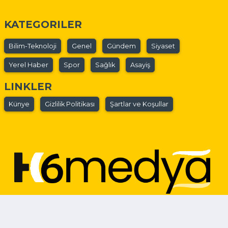
KATEGORILER
Bilim-Teknoloji
Genel
Gündem
Siyaset
Yerel Haber
Spor
Sağlık
Asayiş
LINKLER
Künye
Gizlilik Politikası
Şartlar ve Koşullar