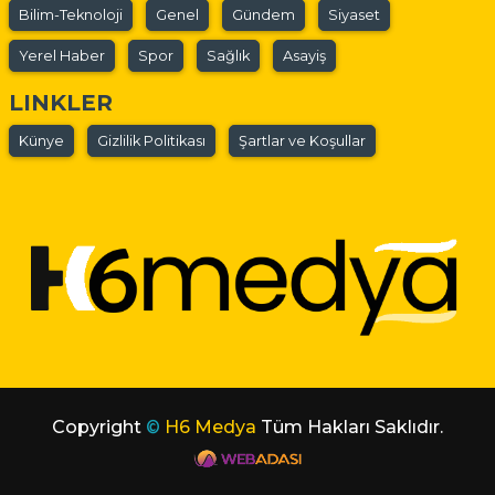
Bilim-Teknoloji
Genel
Gündem
Siyaset
Yerel Haber
Spor
Sağlık
Asayiş
LINKLER
Künye
Gizlilik Politikası
Şartlar ve Koşullar
Copyright
©
H6 Medya
Tüm Hakları Saklıdır.