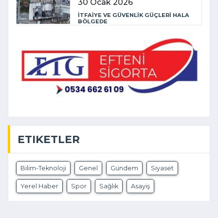
30 Ocak 2026
İTFAİYE VE GÜVENLİK GÜÇLERİ HALA
BÖLGEDE
ETIKETLER
Bilim-Teknoloji
Genel
Gündem
Siyaset
Yerel Haber
Spor
Sağlık
Asayiş