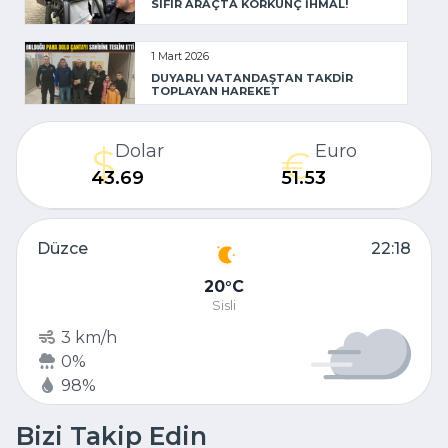
SIFIR ARAÇTA KORKUNÇ İHMAL!
1 Mart 2026
DUYARLI VATANDAŞTAN TAKDİR
TOPLAYAN HAREKET
Dolar
Euro
43.69
51.53
Düzce
22:18
20
C
Sisli
3 km/h
0%
98%
Bizi Takip Edin