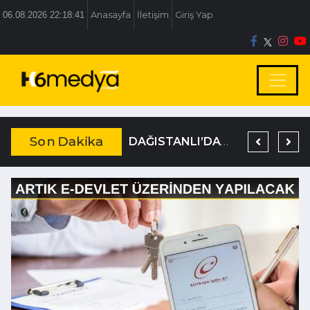
06.08.2026 22:18:41
Anasayfa
İletişim
Giriş Yap
Son Dakika
BOLU BELEDİYESİ’NE İRTİKAP OPERASYONU
TEM’DE KORKUNÇ KAZA
DAĞISTANLI’DAN, ÖZLÜ’NÜN OTOGAR KARARINA SERT TEPKİ