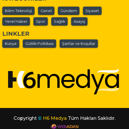
Bilim-Teknoloji
Genel
Gündem
Siyaset
Yerel Haber
Spor
Sağlık
Asayiş
LINKLER
Künye
Gizlilik Politikası
Şartlar ve Koşullar
Copyright
©
H6 Medya
Tüm Hakları Saklıdır.