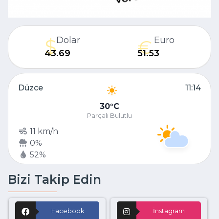
Dolar
Euro
43.69
51.53
Düzce
11:14
30
C
Parçalı Bulutlu
11 km/h
0%
52%
Bizi Takip Edin
Facebook
İnstagram