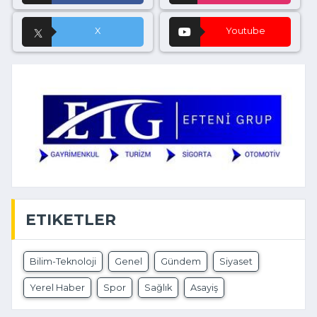
X
Youtube
ETIKETLER
Bilim-Teknoloji
Genel
Gündem
Siyaset
Yerel Haber
Spor
Sağlık
Asayiş