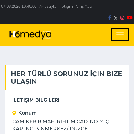
07.08.2026 10:40:00
Anasayfa
İletişim
Giriş Yap
HER TÜRLÜ SORUNUZ İÇIN BIZE
ULAŞIN
İLETIŞIM BILGILERI
Konum
CAMIKEBIR MAH. RIHTIM CAD. NO: 2 IÇ
KAPI NO: 316 MERKEZ/ DÜZCE