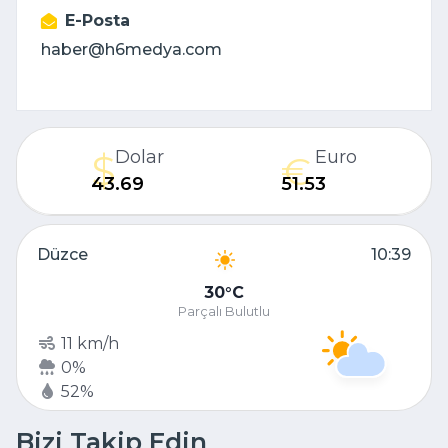
E-Posta
haber@h6medya.com
Dolar
Euro
43.69
51.53
Düzce
10:39
30
C
Parçalı Bulutlu
11 km/h
0%
52%
Bizi Takip Edin