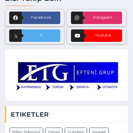
Facebook
İnstagram
X
Youtube
ETIKETLER
Bilim-Teknoloji
Genel
Gündem
Siyaset