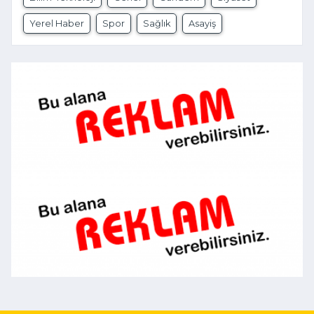
Yerel Haber
Spor
Sağlık
Asayiş