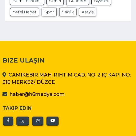
Bilim-Teknoloji
Genel
Gündem
Siyaset
Yerel Haber
Spor
Sağlık
Asayiş
BIZE ULAŞIN
CAMIKEBIR MAH. RIHTIM CAD. NO: 2 IÇ KAPI NO:
316 MERKEZ/ DÜZCE
haber@h6medya.com
TAKIP EDIN