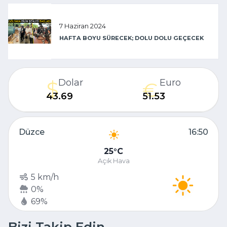
7 Haziran 2024
HAFTA BOYU SÜRECEK; DOLU DOLU GEÇECEK
Dolar
Euro
43.69
51.53
Düzce
16:50
25
C
Açık Hava
5 km/h
0%
69%