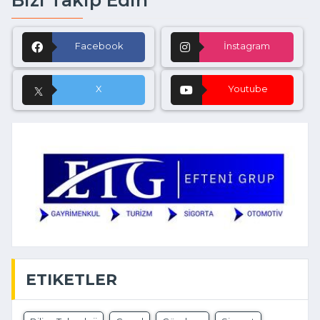
Bizi Takip Edin
Facebook
İnstagram
X
Youtube
ETIKETLER