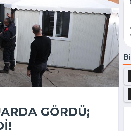
Bi
UARDA GÖRDÜ;
İ!