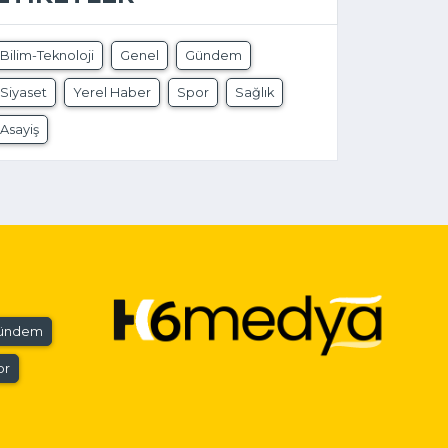
Bilim-Teknoloji
Genel
Gündem
Siyaset
Yerel Haber
Spor
Sağlık
Asayiş
ündem
or