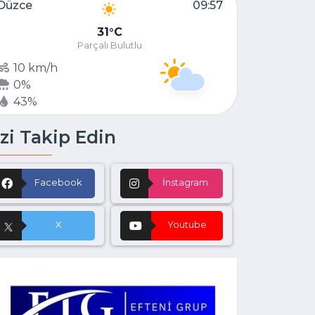
Düzce
09:57
31
C
Parçalı Bulutlu
10 km/h
0%
43%
zi Takip Edin
Facebook
İnstagram
X
Youtube