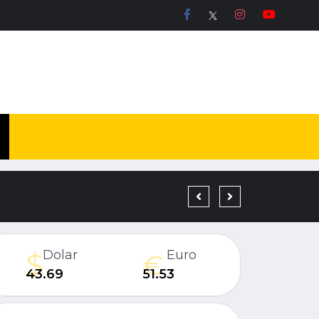
19 YIL KESİNLEŞMİŞ H
Dolar
Euro
43.69
51.53