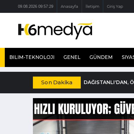
09.08.2026 09:57:29
Anasayfa
İletişim
Giriş Yap
BILIM-TEKNOLOJI
GENEL
GÜNDEM
SIYA
Son Dakika
DAĞISTANLI’DAN, 