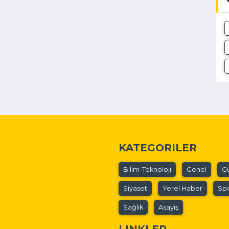
KATEGORILER
Bilim-Teknoloji
Genel
G
Siyaset
Yerel Haber
Sp
Sağlık
Asayiş