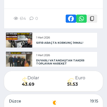
614
0
1 Mart 2026
SIFIR ARAÇTA KORKUNÇ İHMAL!
1 Mart 2026
DUYARLI VATANDAŞTAN TAKDİR
TOPLAYAN HAREKET
Dolar
Euro
43.69
51.53
Düzce
19:15