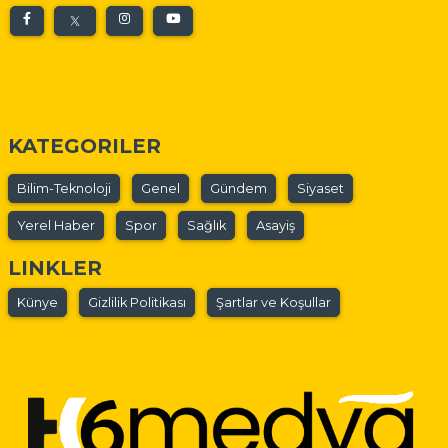
KATEGORILER
Bilim-Teknoloji
Genel
Gündem
Siyaset
Yerel Haber
Spor
Sağlık
Asayiş
LINKLER
Künye
Gizlilik Politikası
Şartlar ve Koşullar