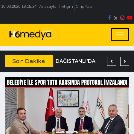
10.08.2026 19:15:24
Anasayfa
İletişim
Giriş Yap
Son Dakika
BOLU BELEDİYESİ’NE İRTİKAP OPERASYONU
TEM’DE KORKUNÇ KAZA
DAĞISTANLI’DAN, ÖZLÜ’NÜN OTOGAR KARARINA SERT TEPKİ