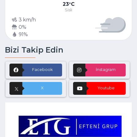
23
C
Sisli
3 km/h
0%
91%
Bizi Takip Edin
Facebook
İnstagram
X
Youtube