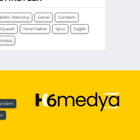
Bilim-Teknoloji
Genel
Gündem
Siyaset
Yerel Haber
Spor
Sağlık
Asayiş
ündem
or