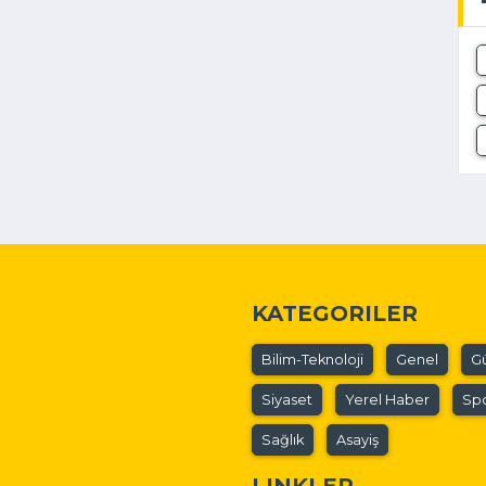
KATEGORILER
Bilim-Teknoloji
Genel
G
Siyaset
Yerel Haber
Sp
Sağlık
Asayiş