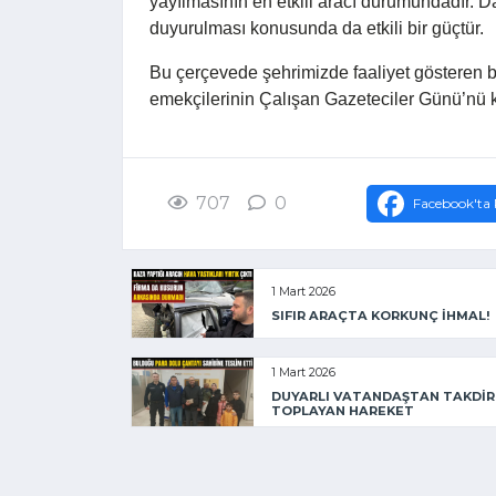
yayılmasının en etkili aracı durumundadır. D
duyurulması konusunda da etkili bir güçtür.
Bu çerçevede şehrimizde faaliyet gösteren b
emekçilerinin Çalışan Gazeteciler Günü’nü ku
707
0
Facebook'ta 
1 Mart 2026
SIFIR ARAÇTA KORKUNÇ İHMAL!
1 Mart 2026
DUYARLI VATANDAŞTAN TAKDİR
TOPLAYAN HAREKET