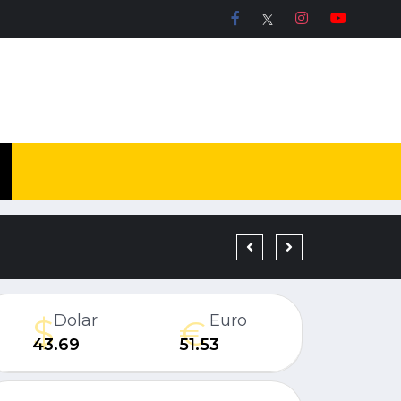
19 YIL KESİNLEŞMİŞ H
Dolar
Euro
43.69
51.53