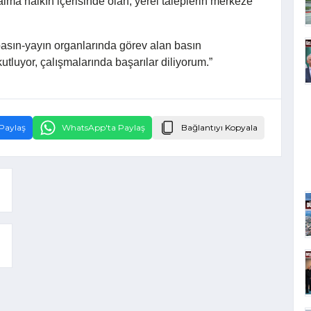
aima halkın içerisinde olan, yerel taleplerin merkeze
asın-yayın organlarında görev alan basın
tluyor, çalışmalarında başarılar diliyorum.”
Paylaş
WhatsApp'ta Paylaş
Bağlantıyı Kopyala