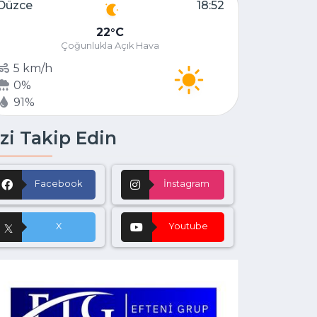
Düzce
18:52
22
C
Çoğunlukla Açık Hava
5 km/h
0%
91%
zi Takip Edin
Facebook
İnstagram
X
Youtube