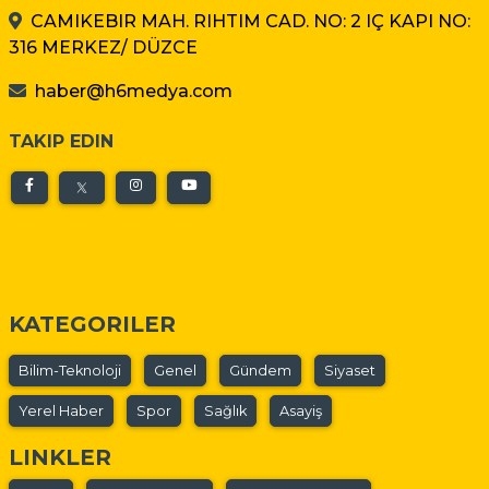
CAMIKEBIR MAH. RIHTIM CAD. NO: 2 IÇ KAPI NO:
316 MERKEZ/ DÜZCE
haber@h6medya.com
TAKIP EDIN
KATEGORILER
Bilim-Teknoloji
Genel
Gündem
Siyaset
Yerel Haber
Spor
Sağlık
Asayiş
LINKLER