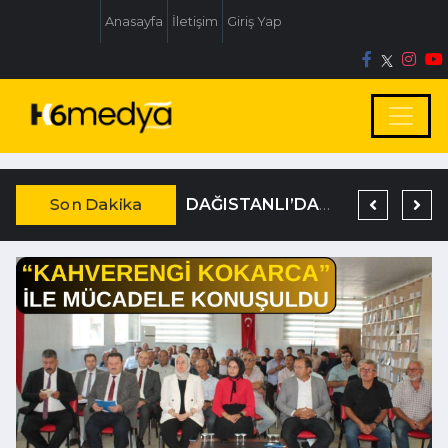
07.08.2026 02:54:37
Anasayfa
İletişim
Giriş Yap
Son Dakika
BOLU BELEDİYESİ’NE İRTİKAP OPERASYONU
TEM’DE KORKUNÇ KAZA
DAĞISTANLI’DAN, ÖZLÜ’NÜN OTOGAR KARARINA SERT TEPKİ