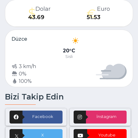
Dolar
Euro
43.69
51.53
Düzce
02:54
20
C
Sisli
3 km/h
0%
100%
Bizi Takip Edin
Facebook
İnstagram
X
Youtube