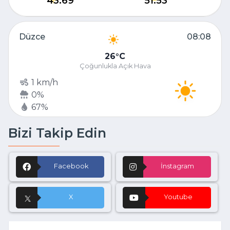
43.69
51.53
Düzce
08:08
26
C
Çoğunlukla Açık Hava
1 km/h
0%
67%
Bizi Takip Edin
Facebook
İnstagram
X
Youtube