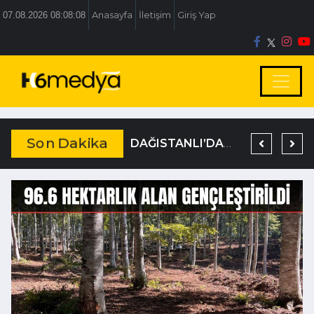
07.08.2026 08:08:09
Anasayfa
İletişim
Giriş Yap
Son Dakika
BOLU BELEDİYESİ’NE İRTİKAP OPERASYONU
TEM’DE KORKUNÇ KAZA
DAĞISTANLI’DAN, ÖZLÜ’NÜN OTOGAR KARARINA SERT TEPKİ