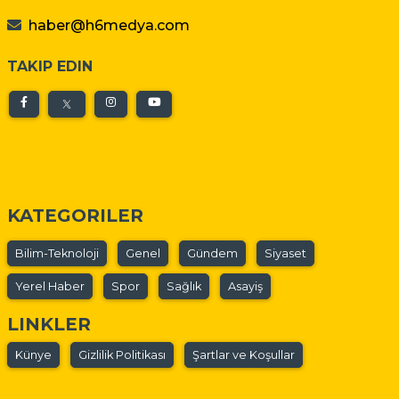
haber@h6medya.com
TAKIP EDIN
KATEGORILER
Bilim-Teknoloji
Genel
Gündem
Siyaset
Yerel Haber
Spor
Sağlık
Asayiş
LINKLER
Künye
Gizlilik Politikası
Şartlar ve Koşullar