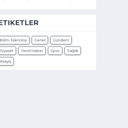
ETIKETLER
Bilim-Teknoloji
Genel
Gündem
Siyaset
Yerel Haber
Spor
Sağlık
Asayiş