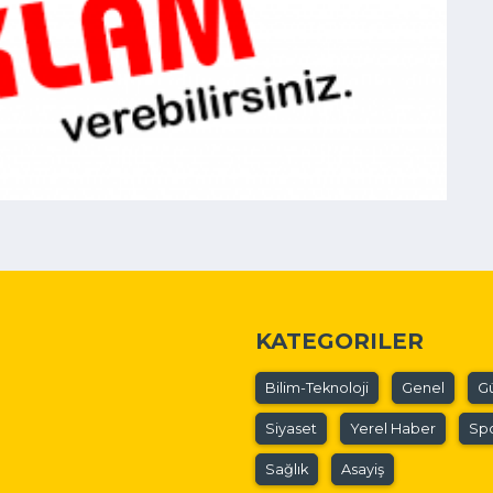
KATEGORILER
Bilim-Teknoloji
Genel
G
Siyaset
Yerel Haber
Sp
Sağlık
Asayiş