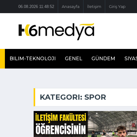
06.08.2026 11:48:53
Anasayfa
İletişim
Giriş Yap
BILIM-TEKNOLOJI
GENEL
GÜNDEM
SIYA
KATEGORI: SPOR