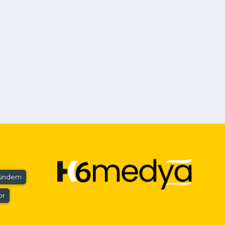
ündem
or