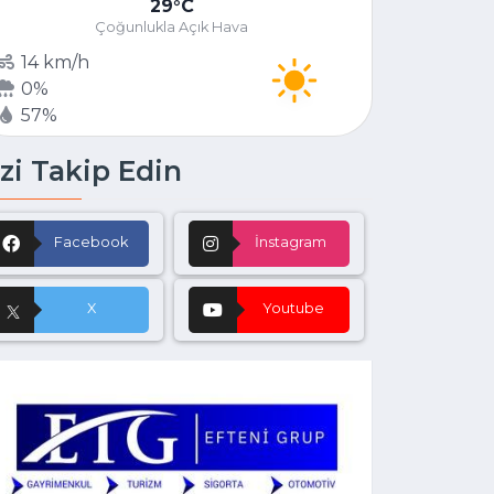
29
C
Çoğunlukla Açık Hava
14 km/h
0%
57%
zi Takip Edin
Facebook
İnstagram
X
Youtube