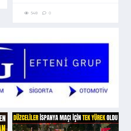
548
0