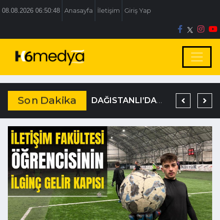
08.08.2026 06:50:48
Anasayfa
İletişim
Giriş Yap
Son Dakika
BOLU BELEDİYESİ’NE İRTİKAP OPERASYONU
TEM’DE KORKUNÇ KAZA
DAĞISTANLI’DAN, ÖZLÜ’NÜN OTOGAR KARARINA SERT TEPKİ