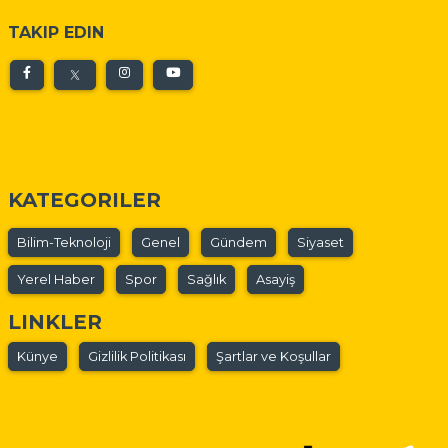
TAKIP EDIN
KATEGORILER
Bilim-Teknoloji
Genel
Gündem
Siyaset
Yerel Haber
Spor
Sağlık
Asayiş
LINKLER
Künye
Gizlilik Politikası
Şartlar ve Koşullar