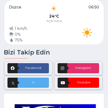
Düzce
06:50
24
C
Açık Hava
1 km/h
0%
75%
Bizi Takip Edin
Facebook
İnstagram
X
Youtube