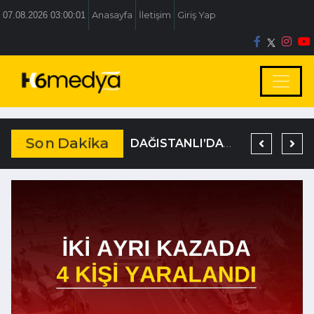
07.08.2026 03:00:02
Anasayfa
İletişim
Giriş Yap
Son Dakika
BOLU BELEDİYESİ’NE İRTİKAP OPERASYONU
TEM’DE KORKUNÇ KAZA
DAĞISTANLI’DAN, ÖZLÜ’NÜN OTOGAR KARARINA SERT TEPKİ