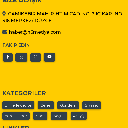
BIZE ULAŞIN
CAMIKEBIR MAH. RIHTIM CAD. NO: 2 IÇ KAPI NO:
316 MERKEZ/ DÜZCE
haber@h6medya.com
TAKIP EDIN
KATEGORILER
Bilim-Teknoloji
Genel
Gündem
Siyaset
Yerel Haber
Spor
Sağlık
Asayiş