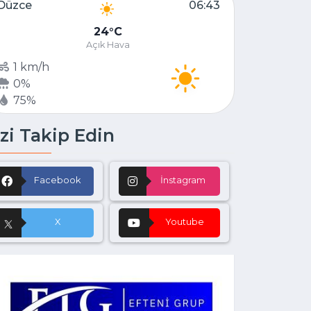
Düzce
06:43
24
C
Açık Hava
1 km/h
0%
75%
zi Takip Edin
Facebook
İnstagram
X
Youtube