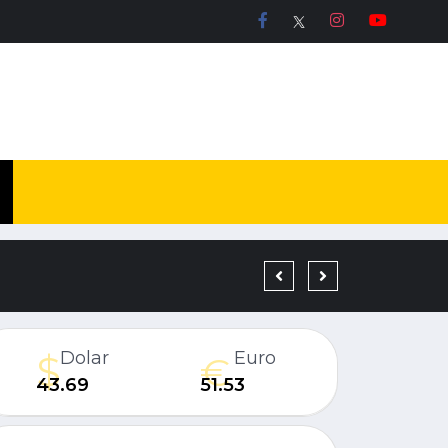
19 YIL KESİNLEŞMİŞ H
Dolar
Euro
43.69
51.53