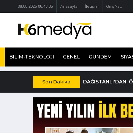
08.08.2026 06:43:36
Anasayfa
İletişim
Giriş Yap
BILIM-TEKNOLOJI
GENEL
GÜNDEM
SIYA
Son Dakika
DAĞISTANLI’DAN, 