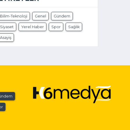
Bilim-Teknoloji
Genel
Gündem
Siyaset
Yerel Haber
Spor
Sağlık
Asayiş
ündem
or