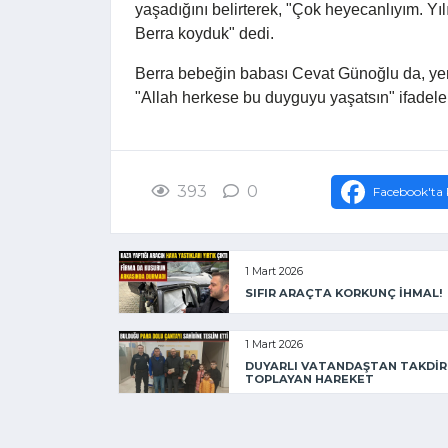
yaşadığını belirterek, "Çok heyecanlıyım. Yı
Berra koyduk" dedi.
Berra bebeğin babası Cevat Günoğlu da, yeni
"Allah herkese bu duyguyu yaşatsın" ifadeler
393
0
Facebook'ta 
1 Mart 2026
SIFIR ARAÇTA KORKUNÇ İHMAL!
1 Mart 2026
DUYARLI VATANDAŞTAN TAKDİR
TOPLAYAN HAREKET