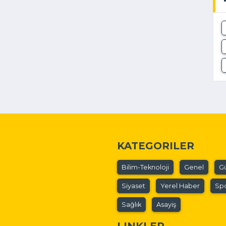
KATEGORILER
Bilim-Teknoloji
Genel
G
Siyaset
Yerel Haber
Sp
Sağlık
Asayiş