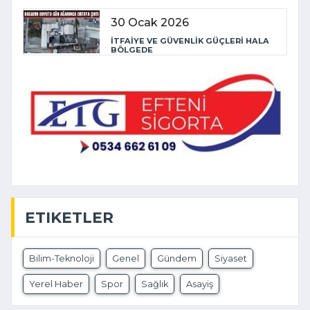
30 Ocak 2026
İTFAİYE VE GÜVENLİK GÜÇLERİ HALA
BÖLGEDE
ETIKETLER
Bilim-Teknoloji
Genel
Gündem
Siyaset
Yerel Haber
Spor
Sağlık
Asayiş