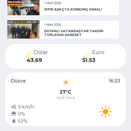
1 Mart 2026
SIFIR ARAÇTA KORKUNÇ İHMAL!
1 Mart 2026
DUYARLI VATANDAŞTAN TAKDİR
TOPLAYAN HAREKET
Dolar
Euro
43.69
51.53
Düzce
16:23
27
C
Açık Hava
9 km/h
0%
63%