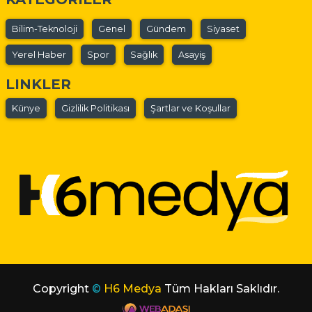
Bilim-Teknoloji
Genel
Gündem
Siyaset
Yerel Haber
Spor
Sağlık
Asayiş
LINKLER
Künye
Gizlilik Politikası
Şartlar ve Koşullar
Copyright
©
H6 Medya
Tüm Hakları Saklıdır.