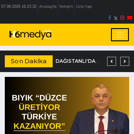
07.08.2026 16:23:33
Anasayfa
İletişim
Giriş Yap
Son Dakika
BOLU BELEDİYESİ’NE İRTİKAP OPERASYONU
TEM’DE KORKUNÇ KAZA
DAĞISTANLI’DAN, ÖZLÜ’NÜN OTOGAR KARARINA SERT TEPKİ