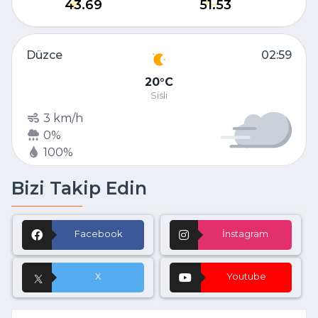
43.69
51.53
Düzce
02:59
20
C
Sisli
3 km/h
0%
100%
Bizi Takip Edin
Facebook
İnstagram
X
Youtube