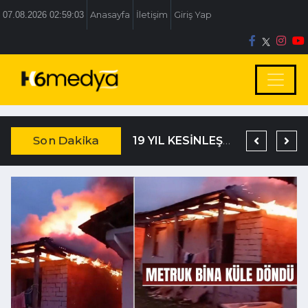
07.08.2026 02:59:03
Anasayfa
İletişim
Giriş Yap
Son Dakika
TEM’DE KORKUNÇ KAZA
DAĞISTANLI’DAN, ÖZLÜ’NÜN OTOGAR KARARINA SERT TEPKİ
19 YIL KESİNLEŞMİŞ HAPİS CEZASIYLA ARANIYORDU