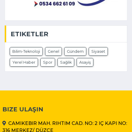
ETIKETLER
Bilim-Teknoloji
Genel
Gündem
Siyaset
Yerel Haber
Spor
Sağlık
Asayiş
BIZE ULAŞIN
CAMIKEBIR MAH. RIHTIM CAD. NO: 2 IÇ KAPI NO:
316 MERKEZ/ DÜZCE