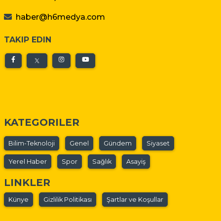
haber@h6medya.com
TAKIP EDIN
KATEGORILER
Bilim-Teknoloji
Genel
Gündem
Siyaset
Yerel Haber
Spor
Sağlık
Asayiş
LINKLER
Künye
Gizlilik Politikası
Şartlar ve Koşullar