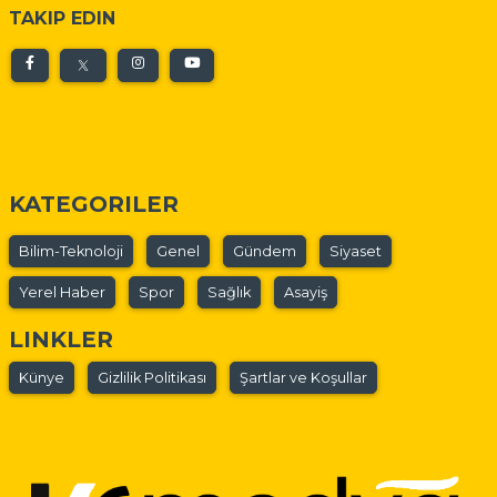
TAKIP EDIN
KATEGORILER
Bilim-Teknoloji
Genel
Gündem
Siyaset
Yerel Haber
Spor
Sağlık
Asayiş
LINKLER
Künye
Gizlilik Politikası
Şartlar ve Koşullar