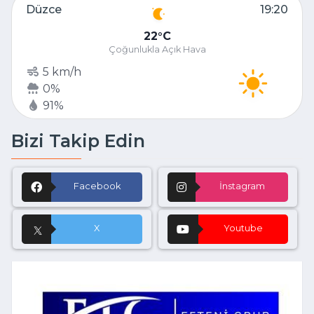
Düzce
19:20
22
C
Çoğunlukla Açık Hava
5 km/h
0%
91%
Bizi Takip Edin
Facebook
İnstagram
X
Youtube