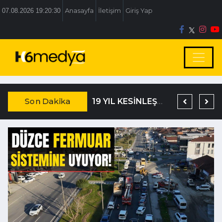
07.08.2026 19:20:30
Anasayfa
İletişim
Giriş Yap
Son Dakika
TEM’DE KORKUNÇ KAZA
DAĞISTANLI’DAN, ÖZLÜ’NÜN OTOGAR KARARINA SERT TEPKİ
19 YIL KESİNLEŞMİŞ HAPİS CEZASIYLA ARANIYORDU