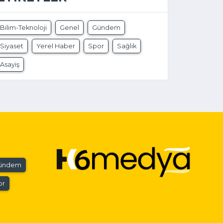
Bilim-Teknoloji
Genel
Gündem
Siyaset
Yerel Haber
Spor
Sağlık
Asayiş
ündem
or