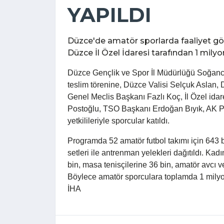
YAPILDI
Düzce'de amatör sporlarda faaliyet gös
Düzce İl Özel İdaresi tarafından 1 milyo
Düzce Gençlik ve Spor İl Müdürlüğü Soğanc
teslim törenine, Düzce Valisi Selçuk Aslan, D
Genel Meclis Başkanı Fazlı Koç, İl Özel ida
Postoğlu, TSO Başkanı Erdoğan Bıyık, AK Pa
yetkilileriyle sporcular katıldı.
Programda 52 amatör futbol takımı için 643 b
setleri ile antrenman yelekleri dağıtıldı. Ka
bin, masa tenisçilerine 36 bin, amatör avcı ve
Böylece amatör sporculara toplamda 1 milyo
İHA