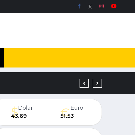
19 YIL KESİNLEŞMİŞ H
Dolar
Euro
43.69
51.53