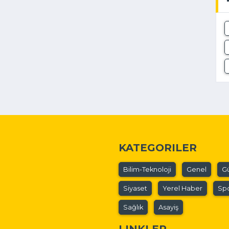
KATEGORILER
Bilim-Teknoloji
Genel
G
Siyaset
Yerel Haber
Sp
Sağlık
Asayiş