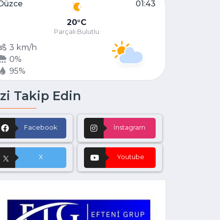
Düzce
01:43
20
C
Parçalı Bulutlu
3 km/h
0%
95%
zi Takip Edin
Facebook
İnstagram
X
Youtube