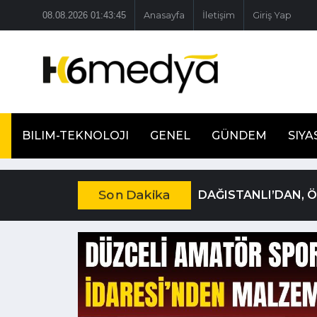
08.08.2026 01:43:47
Anasayfa
İletişim
Giriş Yap
BILIM-TEKNOLOJI
GENEL
GÜNDEM
SIYA
Son Dakika
DAĞISTANLI’DAN, 