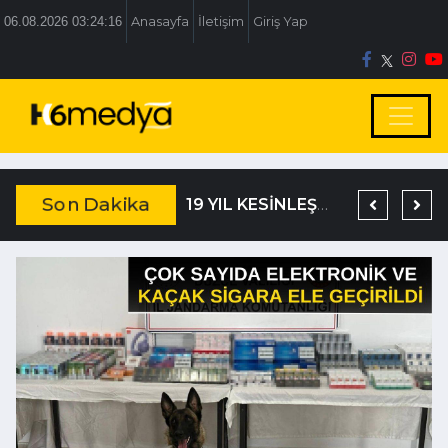
06.08.2026 03:24:16
Anasayfa
İletişim
Giriş Yap
Son Dakika
DAĞISTANLI’DAN, ÖZLÜ’NÜN OTOGAR KARARINA SERT TEPKİ
19 YIL KESİNLEŞMİŞ HAPİS CEZASIYLA ARANIYORDU
DÜZCE’DE BİR YATIRIM DAHA TARİHE KARIŞIYOR