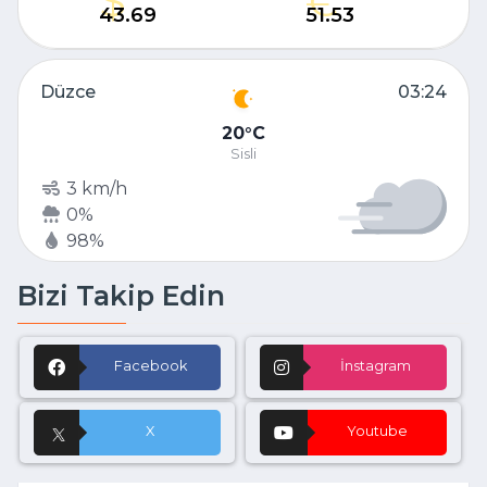
43.69
51.53
Düzce
03:24
20
C
Sisli
3 km/h
0%
98%
Bizi Takip Edin
Facebook
İnstagram
X
Youtube