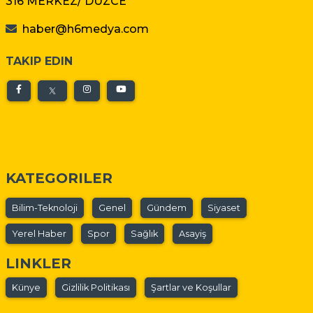
316 MERKEZ/ DÜZCE
haber@h6medya.com
TAKIP EDIN
KATEGORILER
Bilim-Teknoloji
Genel
Gündem
Siyaset
Yerel Haber
Spor
Sağlık
Asayiş
LINKLER
Künye
Gizlilik Politikası
Şartlar ve Koşullar